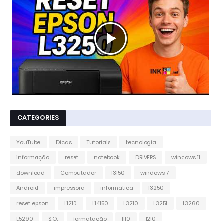
CATEGORIES
YouTube
Dicas
Tutoriais
tecnologia
informação
reset
notebook
DRIVERS
windows 11
download
Computador
l3150
windows 7
Android
impressora
informatica
l3250
reset epson
L1210
L14150
L3210
L3251
L3260
L5290
S.O.
formatação
l110
l210