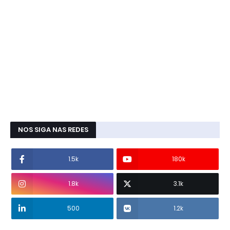
NOS SIGA NAS REDES
1.5k
180k
1.8k
3.1k
500
1.2k