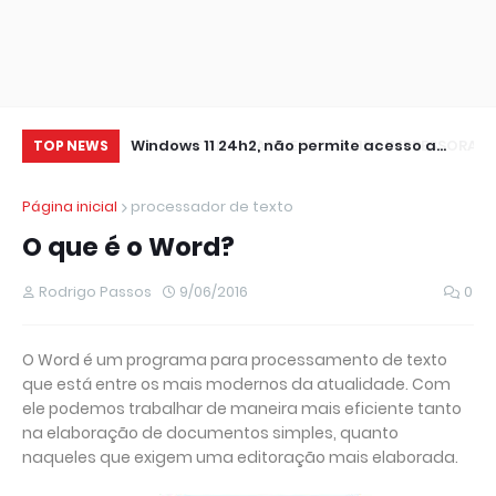
0 IMPRESSORA
Windows 11 24h2, não permite acesso a
At
TOP NEWS
pastas de Rede Local (Erro Estendido) e
Página inicial
processador de texto
outros
O que é o Word?
Rodrigo Passos
9/06/2016
0
O Word é um programa para processamento de texto
que está entre os mais modernos da atualidade. Com
ele podemos trabalhar de maneira mais eficiente tanto
na elaboração de documentos simples, quanto
naqueles que exigem uma editoração mais elaborada.