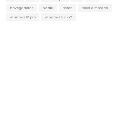
navegadores
nvidia
nvme
reset almofada
windows 10 pro
windows 11 25h2