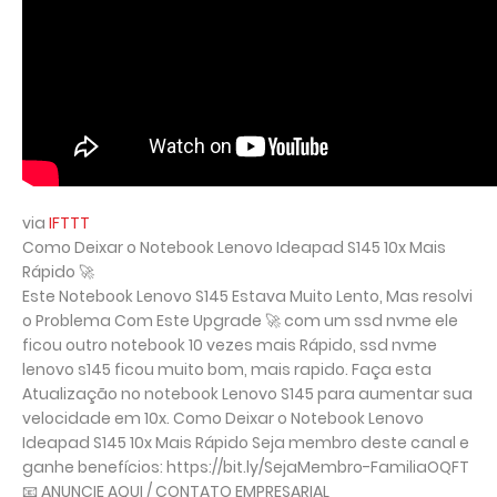
via
IFTTT
Como Deixar o Notebook Lenovo Ideapad S145 10x Mais
Rápido 🚀
Este Notebook Lenovo S145 Estava Muito Lento, Mas resolvi
o Problema Com Este Upgrade 🚀 com um ssd nvme ele
ficou outro notebook 10 vezes mais Rápido, ssd nvme
lenovo s145 ficou muito bom, mais rapido. Faça esta
Atualização no notebook Lenovo S145 para aumentar sua
velocidade em 10x. Como Deixar o Notebook Lenovo
Ideapad S145 10x Mais Rápido Seja membro deste canal e
ganhe benefícios: https://bit.ly/SejaMembro-FamiliaOQFT
📧 ANUNCIE AQUI / CONTATO EMPRESARIAL