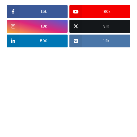
1.5k
180k
1.8k
3.1k
500
1.2k