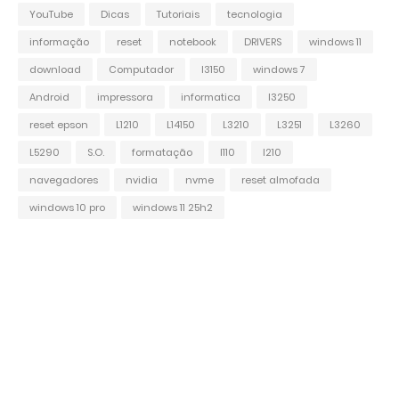
YouTube
Dicas
Tutoriais
tecnologia
informação
reset
notebook
DRIVERS
windows 11
download
Computador
l3150
windows 7
Android
impressora
informatica
l3250
reset epson
L1210
L14150
L3210
L3251
L3260
L5290
S.O.
formatação
l110
l210
navegadores
nvidia
nvme
reset almofada
windows 10 pro
windows 11 25h2