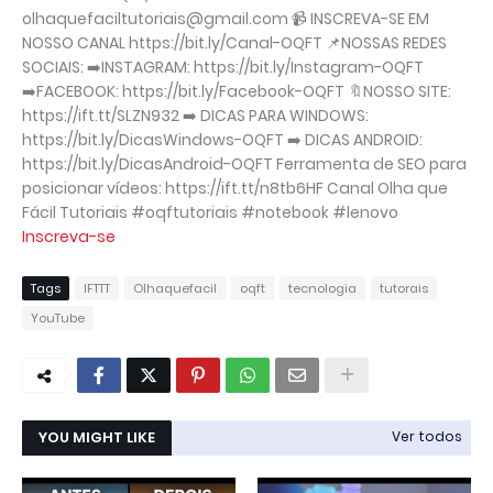
olhaquefaciltutoriais@gmail.com 📹 INSCREVA-SE EM
NOSSO CANAL https://bit.ly/Canal-OQFT 📌NOSSAS REDES
SOCIAIS: ➡️INSTAGRAM: https://bit.ly/Instagram-OQFT
➡️FACEBOOK: https://bit.ly/Facebook-OQFT 🔖NOSSO SITE:
https://ift.tt/SLZN932 ➡️ DICAS PARA WINDOWS:
https://bit.ly/DicasWindows-OQFT ➡️ DICAS ANDROID:
https://bit.ly/DicasAndroid-OQFT Ferramenta de SEO para
posicionar vídeos: https://ift.tt/n8tb6HF Canal Olha que
Fácil Tutoriais #oqftutoriais #notebook #lenovo
Inscreva-se
Tags
IFTTT
Olhaquefacil
oqft
tecnologia
tutorais
YouTube
YOU MIGHT LIKE
Ver todos