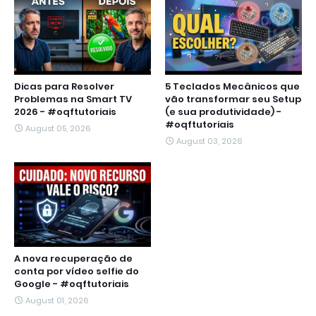
Dicas para Resolver
5 Teclados Mecânicos que
Problemas na Smart TV
vão transformar seu Setup
2026 - #oqftutoriais
(e sua produtividade) -
#oqftutoriais
August 05, 2026
August 03, 2026
A nova recuperação de
conta por vídeo selfie do
Google - #oqftutoriais
August 01, 2026