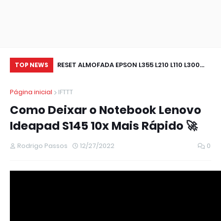
RESET ALMOFADA EPSON L355 L210 L110 L300
Ba
TOP NEWS
IMPRESSORA NAO IMPRIME
Página inicial
IFTTT
Como Deixar o Notebook Lenovo
Ideapad S145 10x Mais Rápido 🚀
Rodrigo Passos
12/27/2022
0