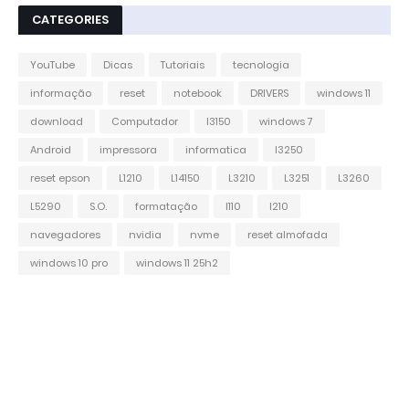
CATEGORIES
YouTube
Dicas
Tutoriais
tecnologia
informação
reset
notebook
DRIVERS
windows 11
download
Computador
l3150
windows 7
Android
impressora
informatica
l3250
reset epson
L1210
L14150
L3210
L3251
L3260
L5290
S.O.
formatação
l110
l210
navegadores
nvidia
nvme
reset almofada
windows 10 pro
windows 11 25h2