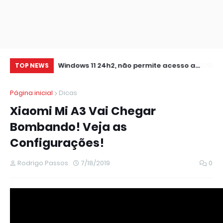
0 IMPRESSORA
Windows 11 24h2, não permite acesso a
RE
TOP NEWS
pastas de Rede Local (Erro Estendido) e
IM
Página inicial
Dicas
outros
Xiaomi Mi A3 Vai Chegar
Bombando! Veja as
Configurações!
Rodrigo Passos
7/18/2019
0