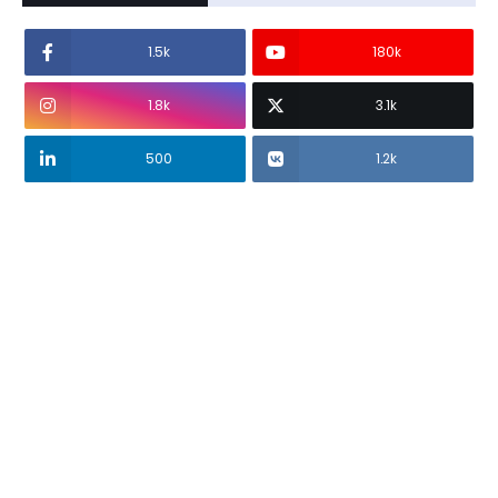
1.5k
180k
1.8k
3.1k
500
1.2k