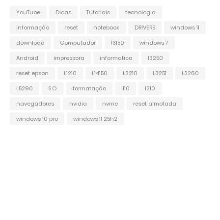
YouTube
Dicas
Tutoriais
tecnologia
informação
reset
notebook
DRIVERS
windows 11
download
Computador
l3150
windows 7
Android
impressora
informatica
l3250
reset epson
L1210
L14150
L3210
L3251
L3260
L5290
S.O.
formatação
l110
l210
navegadores
nvidia
nvme
reset almofada
windows 10 pro
windows 11 25h2