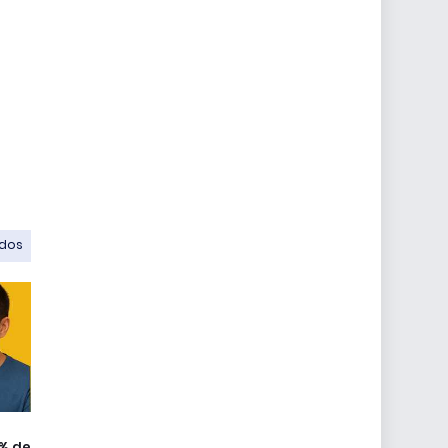
odos
% de