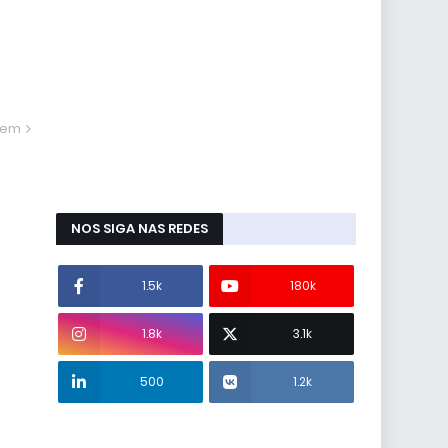
gem
NOS SIGA NAS REDES
1.5k
180k
1.8k
3.1k
500
1.2k