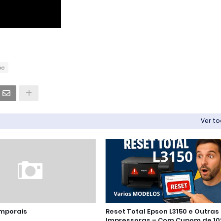
be
Ver t
mporais
Reset Total Epson L3150 e Outras
Impressoras – Com Cupom de 10