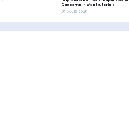
2025
Desconto! - #oqftutoriais
May 19, 2025