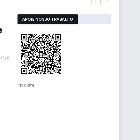
Atualizaçõe
APOIE NOSSO TRABALHO
e
0
Pix Cafe