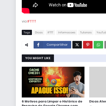
via
IFTTT
Tags
Dicas
IFTTT
Informacoes
Tutoriais
YouTu
Compartilhar
YOU MIGHT LIKE
6 Motivos para Limpar o Histórico de
Dicas Ate
Pesquisa do Google Chrome com