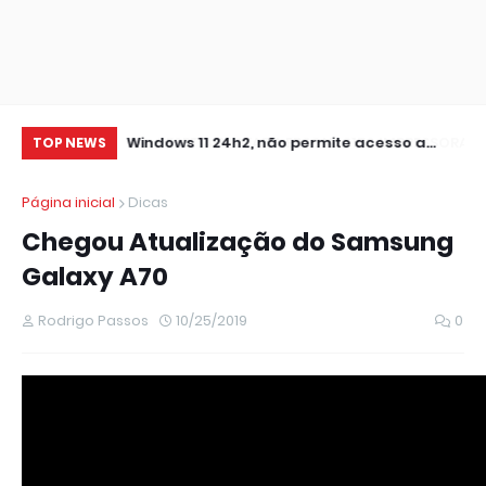
0 IMPRESSORA
Windows 11 24h2, não permite acesso a
RE
TOP NEWS
pastas de Rede Local (Erro Estendido) e
IM
Página inicial
Dicas
outros
Chegou Atualização do Samsung
Galaxy A70
Rodrigo Passos
10/25/2019
0