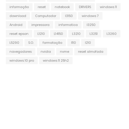
informação
reset
notebook
DRIVERS
windows 11
download
Computador
l3150
windows 7
Android
impressora
informatica
l3250
reset epson
L1210
L14150
L3210
L3251
L3260
L5290
S.O.
formatação
l110
l210
navegadores
nvidia
nvme
reset almofada
windows 10 pro
windows 11 25h2