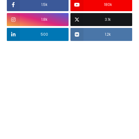
1.5k
180k
1.8k
3.1k
500
1.2k