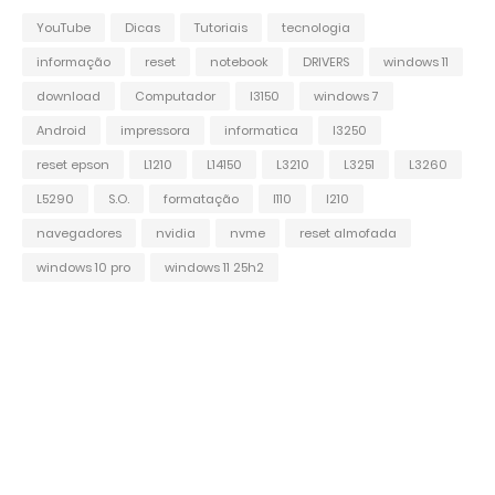
YouTube
Dicas
Tutoriais
tecnologia
informação
reset
notebook
DRIVERS
windows 11
download
Computador
l3150
windows 7
Android
impressora
informatica
l3250
reset epson
L1210
L14150
L3210
L3251
L3260
L5290
S.O.
formatação
l110
l210
navegadores
nvidia
nvme
reset almofada
windows 10 pro
windows 11 25h2