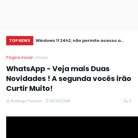
0 IMPRESSORA
Windows 11 24h2, não permite acesso a
RE
TOP NEWS
pastas de Rede Local (Erro Estendido) e
IM
Página inicial
Dicas
outros
WhatsApp - Veja mais Duas
Novidades ! A segunda vocês irão
Curtir Muito!
Rodrigo Passos
10/30/2019
0