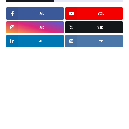
1.5k
180k
1.8k
3.1k
500
1.2k