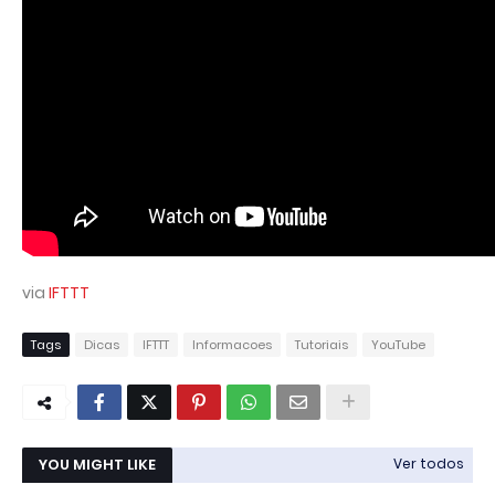
via
IFTTT
Tags
Dicas
IFTTT
Informacoes
Tutoriais
YouTube
YOU MIGHT LIKE
Ver todos