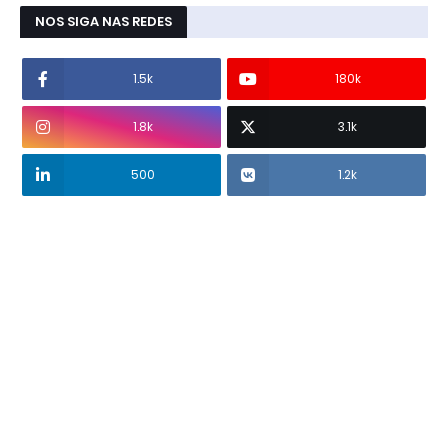
NOS SIGA NAS REDES
1.5k
180k
1.8k
3.1k
500
1.2k