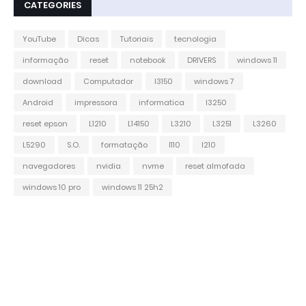
CATEGORIES
YouTube
Dicas
Tutoriais
tecnologia
informação
reset
notebook
DRIVERS
windows 11
download
Computador
l3150
windows 7
Android
impressora
informatica
l3250
reset epson
L1210
L14150
L3210
L3251
L3260
L5290
S.O.
formatação
l110
l210
navegadores
nvidia
nvme
reset almofada
windows 10 pro
windows 11 25h2