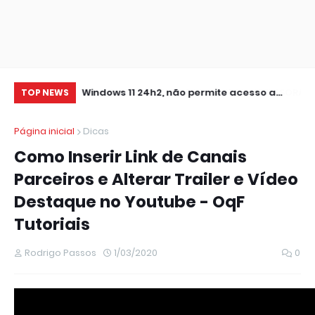
0 IMPRESSORA
Windows 11 24h2, não permite acesso a
RE
TOP NEWS
pastas de Rede Local (Erro Estendido) e
IM
Página inicial
Dicas
outros
Como Inserir Link de Canais
Parceiros e Alterar Trailer e Vídeo
Destaque no Youtube - OqF
Tutoriais
Rodrigo Passos
1/03/2020
0