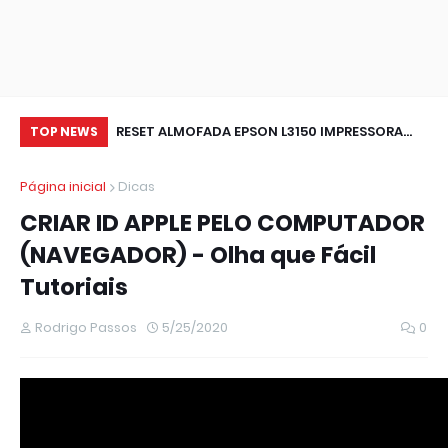
Firmware de Sua
RESET ALMOFADA EPSON L3150 IMPRESSORA
Wi
TOP NEWS
NAO IMPRIME (RESOLVIDO)
pa
Página inicial
Dicas
ou
CRIAR ID APPLE PELO COMPUTADOR
(NAVEGADOR) - Olha que Fácil
Tutoriais
Rodrigo Passos
5/25/2020
0