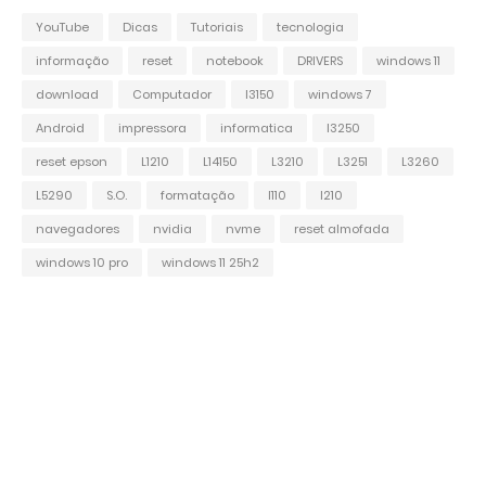
YouTube
Dicas
Tutoriais
tecnologia
informação
reset
notebook
DRIVERS
windows 11
download
Computador
l3150
windows 7
Android
impressora
informatica
l3250
reset epson
L1210
L14150
L3210
L3251
L3260
L5290
S.O.
formatação
l110
l210
navegadores
nvidia
nvme
reset almofada
windows 10 pro
windows 11 25h2