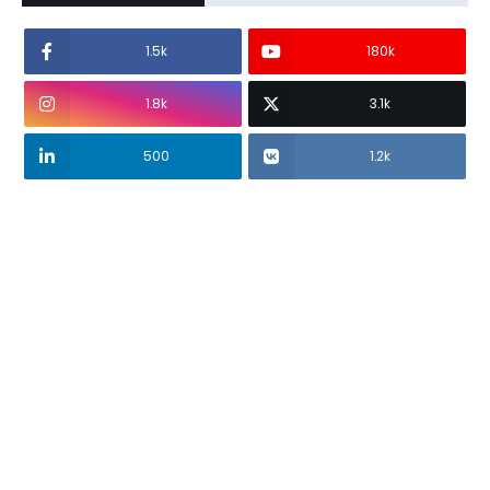
1.5k
180k
1.8k
3.1k
500
1.2k