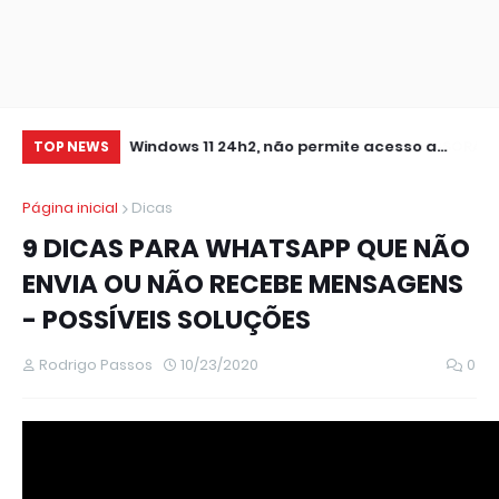
0 IMPRESSORA
Windows 11 24h2, não permite acesso a
At
TOP NEWS
pastas de Rede Local (Erro Estendido) e
Página inicial
Dicas
outros
9 DICAS PARA WHATSAPP QUE NÃO
ENVIA OU NÃO RECEBE MENSAGENS
- POSSÍVEIS SOLUÇÕES
Rodrigo Passos
10/23/2020
0