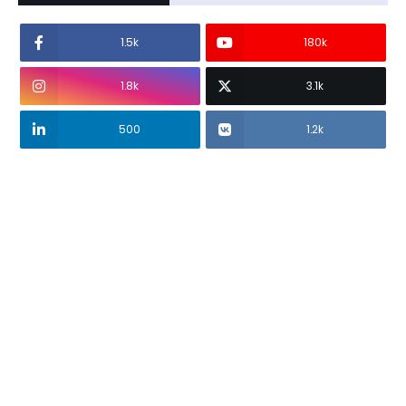
1.5k
180k
1.8k
3.1k
500
1.2k