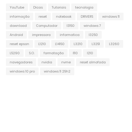
YouTube
Dicas
Tutoriais
tecnologia
informação
reset
notebook
DRIVERS
windows 11
download
Computador
l3150
windows 7
Android
impressora
informatica
l3250
reset epson
L1210
L14150
L3210
L3251
L3260
L5290
S.O.
formatação
l110
l210
navegadores
nvidia
nvme
reset almofada
windows 10 pro
windows 11 25h2