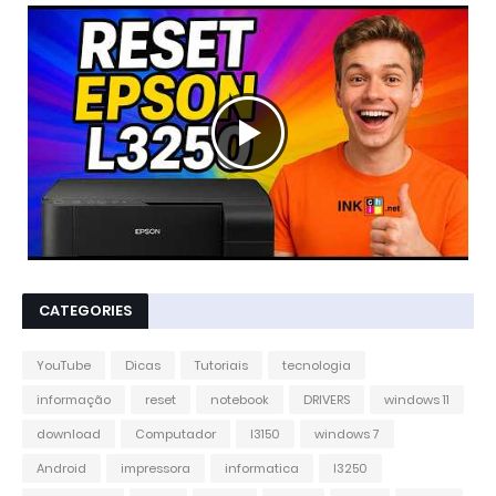
CATEGORIES
YouTube
Dicas
Tutoriais
tecnologia
informação
reset
notebook
DRIVERS
windows 11
download
Computador
l3150
windows 7
Android
impressora
informatica
l3250