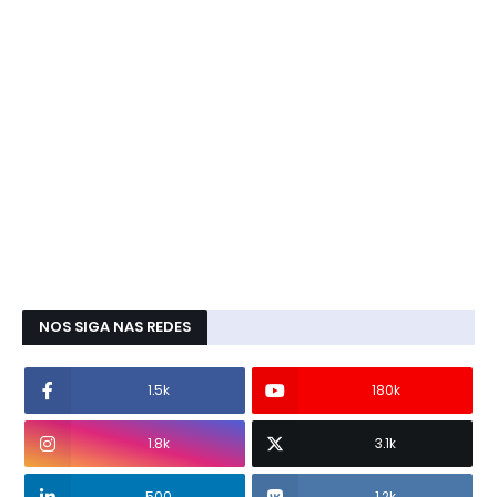
NOS SIGA NAS REDES
1.5k
180k
1.8k
3.1k
500
1.2k