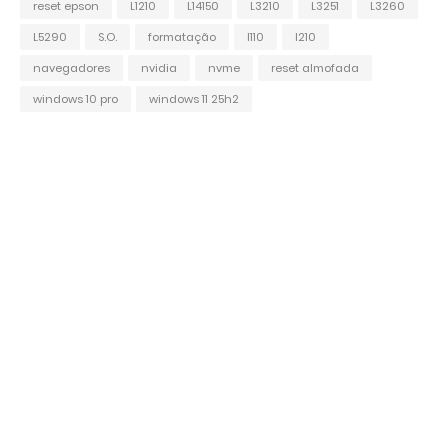
reset epson
L1210
L14150
L3210
L3251
L3260
L5290
S.O.
formatação
l110
l210
navegadores
nvidia
nvme
reset almofada
windows 10 pro
windows 11 25h2