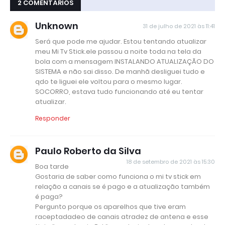
2 COMENTÁRIOS
Unknown
31 de julho de 2021 às 11:41
Será que pode me ajudar. Estou tentando atualizar
meu Mi Tv Stick.ele passou a noite toda na tela da
bola com a mensagem INSTALANDO ATUALIZAÇÃO DO
SISTEMA e não sai disso. De manhã desliguei tudo e
qdo te liguei ele voltou para o mesmo lugar.
SOCORRO, estava tudo funcionando até eu tentar
atualizar.
Responder
Paulo Roberto da Silva
18 de setembro de 2021 às 15:30
Boa tarde
Gostaria de saber como funciona o mi tv stick em
relação a canais se é pago e a atualização também
é paga?
Pergunto porque os aparelhos que tive eram
raceptadadeo de canais atradez de antena e esse