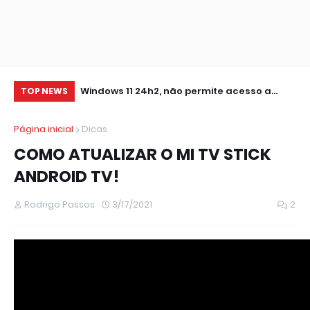
0 IMPRESSORA
Windows 11 24h2, não permite acesso a
At
TOP NEWS
pastas de Rede Local (Erro Estendido) e
Página inicial
Dicas
outros
COMO ATUALIZAR O MI TV STICK
ANDROID TV!
Rodrigo Passos
3/17/2021
2