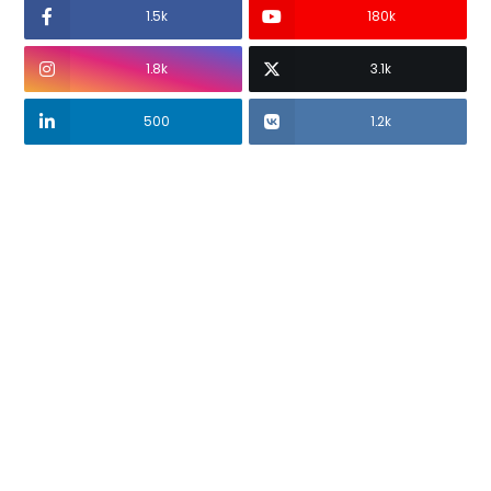
1.5k
180k
1.8k
3.1k
500
1.2k