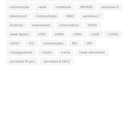
informação
reset
notebook
DRIVERS
windows 11
download
Computador
l3150
windows 7
Android
impressora
informatica
l3250
reset epson
L1210
L14150
L3210
L3251
L3260
L5290
S.O.
formatação
l110
l210
navegadores
nvidia
nvme
reset almofada
windows 10 pro
windows 11 25h2