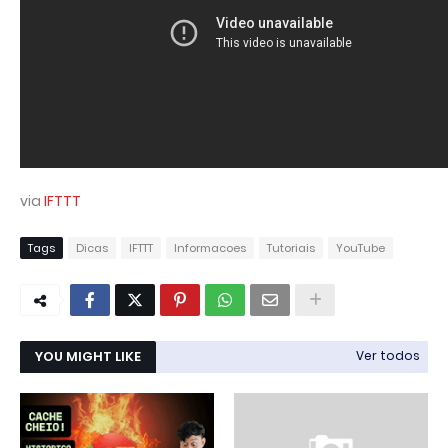
via
IFTTT
Tags
Dicas
IFTTT
Informacoes
Tutoriais
YouTube
YOU MIGHT LIKE
Ver todos