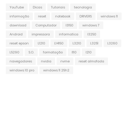
YouTube
Dicas
Tutoriais
tecnologia
informação
reset
notebook
DRIVERS
windows 11
download
Computador
l3150
windows 7
Android
impressora
informatica
l3250
reset epson
L1210
L14150
L3210
L3251
L3260
L5290
S.O.
formatação
l110
l210
navegadores
nvidia
nvme
reset almofada
windows 10 pro
windows 11 25h2