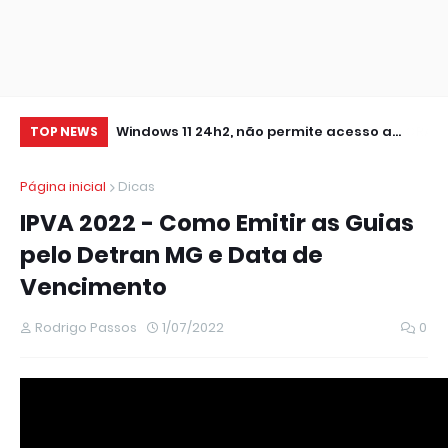
0 IMPRESSORA
Windows 11 24h2, não permite acesso a
RE
TOP NEWS
pastas de Rede Local (Erro Estendido) e
IM
Página inicial
Dicas
outros
IPVA 2022 - Como Emitir as Guias
pelo Detran MG e Data de
Vencimento
Rodrigo Passos
1/07/2022
0