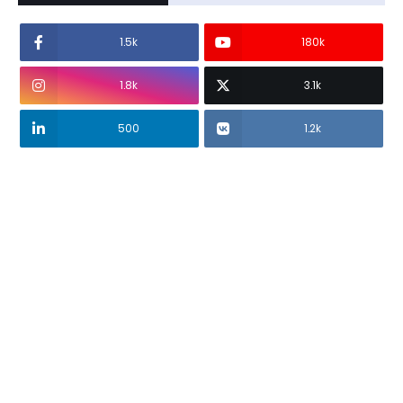
1.5k
180k
1.8k
3.1k
500
1.2k