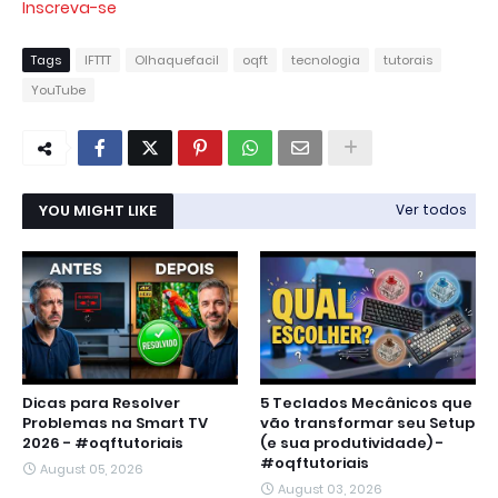
Inscreva-se
Tags
IFTTT
Olhaquefacil
oqft
tecnologia
tutorais
YouTube
YOU MIGHT LIKE
Ver todos
Dicas para Resolver
5 Teclados Mecânicos que
Problemas na Smart TV
vão transformar seu Setup
2026 - #oqftutoriais
(e sua produtividade) -
#oqftutoriais
August 05, 2026
August 03, 2026