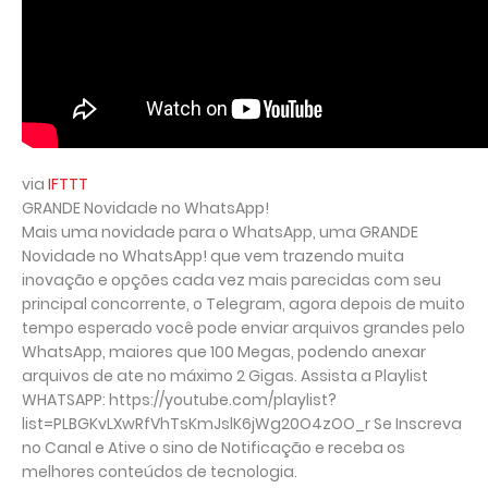
via
IFTTT
GRANDE Novidade no WhatsApp!
Mais uma novidade para o WhatsApp, uma GRANDE
Novidade no WhatsApp! que vem trazendo muita
inovação e opções cada vez mais parecidas com seu
principal concorrente, o Telegram, agora depois de muito
tempo esperado você pode enviar arquivos grandes pelo
WhatsApp, maiores que 100 Megas, podendo anexar
arquivos de ate no máximo 2 Gigas. Assista a Playlist
WHATSAPP: https://youtube.com/playlist?
list=PLBGKvLXwRfVhTsKmJslK6jWg20O4zOO_r Se Inscreva
no Canal e Ative o sino de Notificação e receba os
melhores conteúdos de tecnologia.