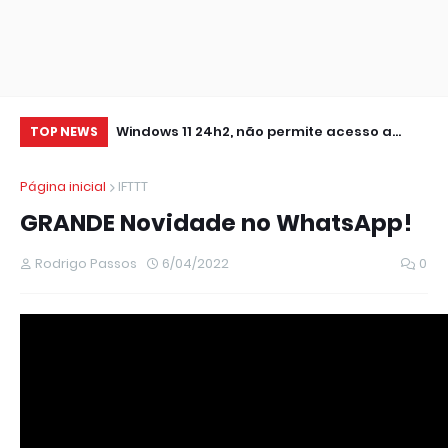
0 IMPRESSORA
Windows 11 24h2, não permite acesso a
At
TOP NEWS
pastas de Rede Local (Erro Estendido) e
Página inicial
IFTTT
outros
GRANDE Novidade no WhatsApp!
Rodrigo Passos
6/04/2022
0