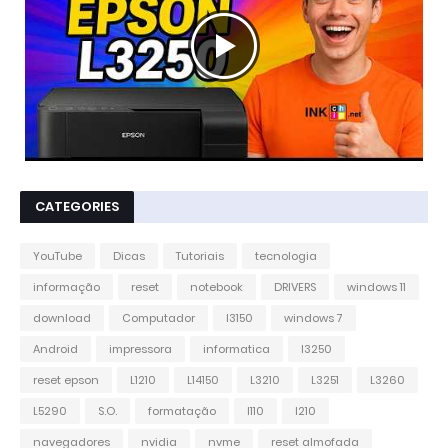
CATEGORIES
YouTube
Dicas
Tutoriais
tecnologia
informação
reset
notebook
DRIVERS
windows 11
download
Computador
l3150
windows 7
Android
impressora
informatica
l3250
reset epson
L1210
L14150
L3210
L3251
L3260
L5290
S.O.
formatação
l110
l210
navegadores
nvidia
nvme
reset almofada