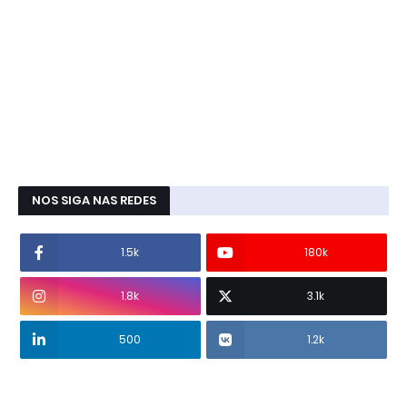
NOS SIGA NAS REDES
1.5k
180k
1.8k
3.1k
500
1.2k