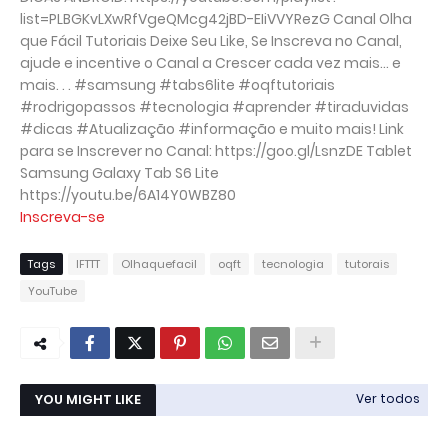
list=PLBGKvLXwRfVgeQMcg42jBD-EIiVVYRezG Canal Olha
que Fácil Tutoriais Deixe Seu Like, Se Inscreva no Canal,
ajude e incentive o Canal a Crescer cada vez mais... e
mais. . . #samsung #tabs6lite #oqftutoriais
#rodrigopassos #tecnologia #aprender #tiraduvidas
#dicas #Atualização #informação e muito mais! Link
para se Inscrever no Canal: https://goo.gl/LsnzDE Tablet
Samsung Galaxy Tab S6 Lite
https://youtu.be/6A14Y0WBZ80
Inscreva-se
Tags
IFTTT
Olhaquefacil
oqft
tecnologia
tutorais
YouTube
YOU MIGHT LIKE
Ver todos