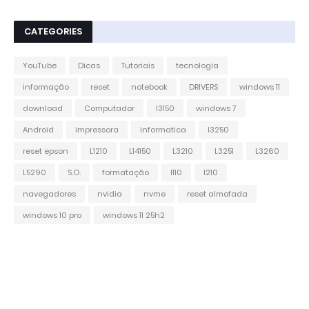
CATEGORIES
YouTube
Dicas
Tutoriais
tecnologia
informação
reset
notebook
DRIVERS
windows 11
download
Computador
l3150
windows 7
Android
impressora
informatica
l3250
reset epson
L1210
L14150
L3210
L3251
L3260
L5290
S.O.
formatação
l110
l210
navegadores
nvidia
nvme
reset almofada
windows 10 pro
windows 11 25h2