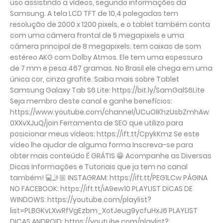
uso assistindo a vídeos, segundo informações da
Samsung. A tela LCD TFT de 10,4 polegadas tem
resolução de 2000 x 1200 pixels, e o tablet também conta
com uma câmera frontal de 5 megapixels e uma
câmera principal de 8 megapixels. tem caixas de som
estéreo AKG com Dolby Atmos. Ele tem uma espessura
de 7 mm e pesa 467 gramas. No Brasil ele chega em uma
única cor, cinza grafite. Saiba mais sobre Tablet
Samsung Galaxy Tab S6 Lite: https://bit.ly/SamGalS6Lite
Seja membro deste canal e ganhe benefícios:
https://www.youtube.com/channel/UCuOIKhzUsbZmhAw
0XXvXJuQ/join Ferramenta de SEO que utilizo para
posicionar meus vídeos: https://ift.tt/CpykKmz Se este
vídeo lhe ajudar de alguma forma Inscreva-se para
obter mais conteúdo É GRÁTIS 😁 Acompanhe as Diversas
Dicas Informações e Tutoriais que ja tem no canal
também! 💻🤳🏼 INSTAGRAM: https://ift.tt/PEG1LCw PÁGINA
NO FACEBOOK: https://ift.tt/iA9ew10 PLAYLIST DICAS DE
WINDOWS: https://youtube.com/playlist?
list=PLBGKvLXwRfVgEzbm_XotJeug9ycfuHxJ6 PLAYLIST
DICAS ANDROID: https://youtube.com/playlist?