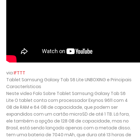
via
IFTTT
Tablet Samsung Galaxy Tab S6 Lite UNBOXING e Principais
Características
Neste video Falo Sobre Tablet Samsung Galaxy Tab S6
Lite O tablet conta com processador Exynos 9611 com 4
GB de RAM e 64 GB de capacidade, que podem ser
expandidos com um cartão microSD de até 1 TB. Lá fora,
ele também a opção de 128 GB de capacidade, mas no
Brasil, está sendo lançado apenas com a metade disso.
tem uma bateria de 7040 mAh, que dura até 13 horas de