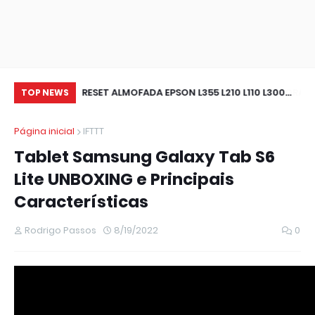
0 IMPRESSORA
RESET ALMOFADA EPSON L355 L210 L110 L300
Wi
TOP NEWS
IMPRESSORA NAO IMPRIME
pa
Página inicial
IFTTT
ou
Tablet Samsung Galaxy Tab S6
Lite UNBOXING e Principais
Características
Rodrigo Passos
8/19/2022
0