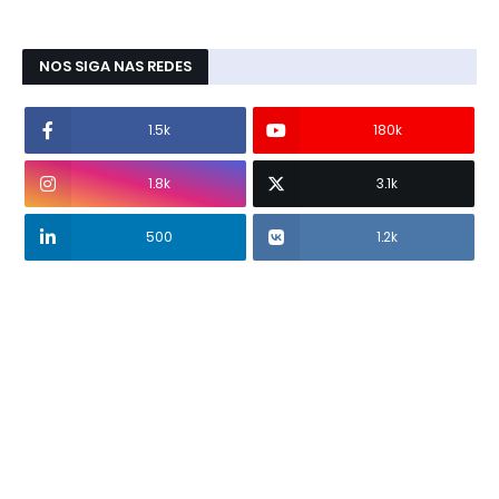
NOS SIGA NAS REDES
1.5k
180k
1.8k
3.1k
500
1.2k