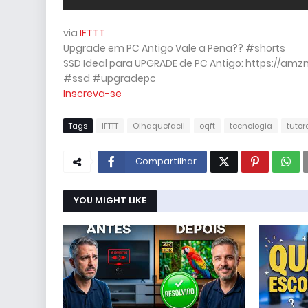
via
IFTTT
Upgrade em PC Antigo Vale a Pena?? #shorts
SSD Ideal para UPGRADE de PC Antigo: https://amz
#ssd #upgradepc
Inscreva-se
Tags
IFTTT
Olhaquefacil
oqft
tecnologia
tutor
Compartilhar
YOU MIGHT LIKE