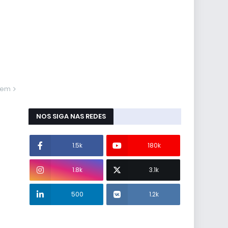
gem
NOS SIGA NAS REDES
1.5k
180k
1.8k
3.1k
500
1.2k