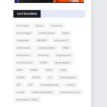
CATEGORIES
YouTube
Dicas
Tutoriais
tecnologia
informação
reset
notebook
DRIVERS
windows 11
download
Computador
l3150
windows 7
Android
impressora
informatica
l3250
reset epson
L1210
L14150
L3210
L3251
L3260
L5290
S.O.
formatação
l110
l210
navegadores
nvidia
nvme
reset almofada
windows 10 pro
windows 11 25h2