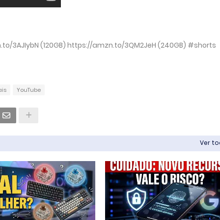
n.to/3AJIybN (120GB) https://amzn.to/3QM2JeH (240GB) #shorts
ais
YouTube
Ver t