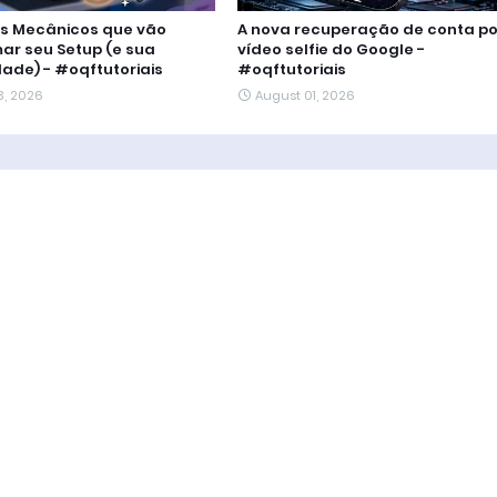
os Mecânicos que vão
A nova recuperação de conta po
ar seu Setup (e sua
vídeo selfie do Google -
dade) - #oqftutoriais
#oqftutoriais
3, 2026
August 01, 2026