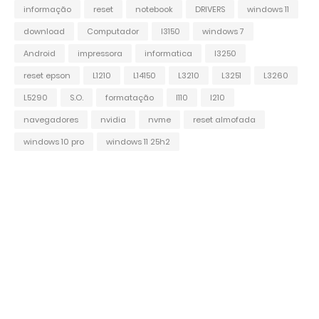
informação
reset
notebook
DRIVERS
windows 11
download
Computador
l3150
windows 7
Android
impressora
informatica
l3250
reset epson
L1210
L14150
L3210
L3251
L3260
L5290
S.O.
formatação
l110
l210
navegadores
nvidia
nvme
reset almofada
windows 10 pro
windows 11 25h2