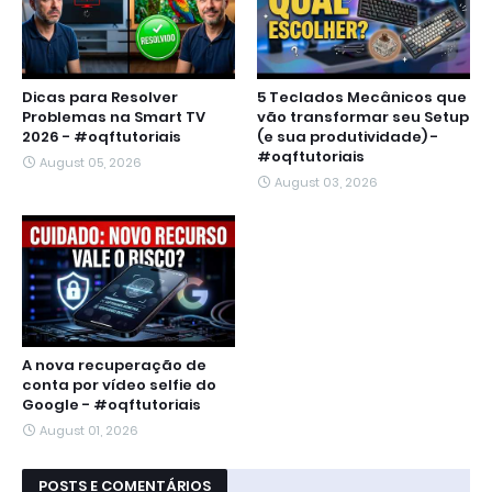
Dicas para Resolver
5 Teclados Mecânicos que
Problemas na Smart TV
vão transformar seu Setup
2026 - #oqftutoriais
(e sua produtividade) -
#oqftutoriais
August 05, 2026
August 03, 2026
A nova recuperação de
conta por vídeo selfie do
Google - #oqftutoriais
August 01, 2026
POSTS E COMENTÁRIOS