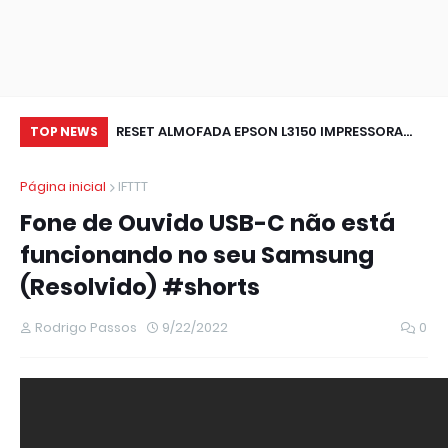
 L3150 L4150
RESET ALMOFADA EPSON L3150 IMPRESSORA
Wi
TOP NEWS
NAO IMPRIME (RESOLVIDO)
pa
Página inicial
IFTTT
ou
Fone de Ouvido USB-C não está
funcionando no seu Samsung
(Resolvido) #shorts
Rodrigo Passos
9/22/2022
0