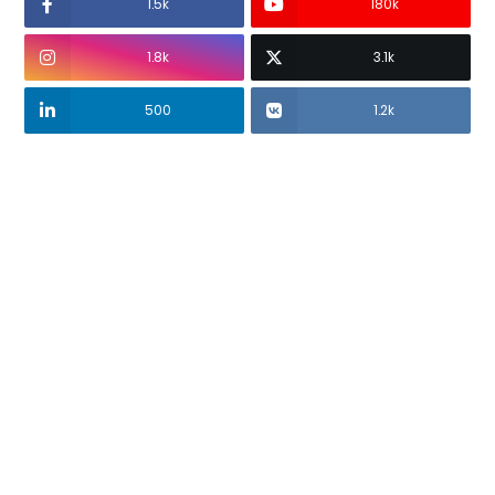
1.5k
180k
1.8k
3.1k
500
1.2k