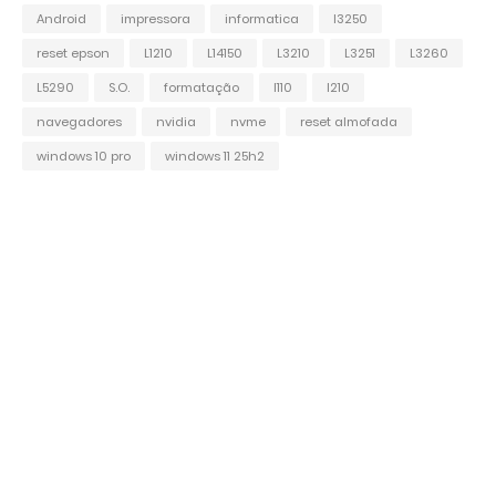
Android
impressora
informatica
l3250
reset epson
L1210
L14150
L3210
L3251
L3260
L5290
S.O.
formatação
l110
l210
navegadores
nvidia
nvme
reset almofada
windows 10 pro
windows 11 25h2