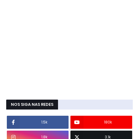
NOS SIGA NAS REDES
1.5k
180k
1.8k
3.1k