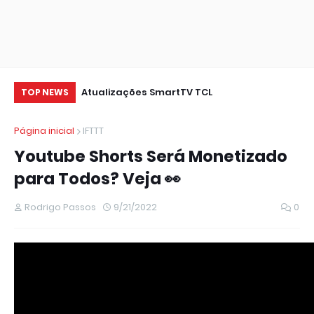
Atualizações SmartTV TCL
RE
TOP NEWS
L3
Página inicial
IFTTT
Youtube Shorts Será Monetizado
para Todos? Veja 👀
Rodrigo Passos
9/21/2022
0