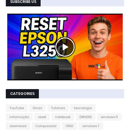
SUBSCRIBE US
CATEGORIES
YouTube
Dicas
Tutoriais
tecnologia
informação
reset
notebook
DRIVERS
windows 11
download
Computador
l3150
windows 7