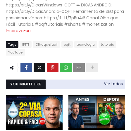
https://bit.ly/DicasWindows-OQFT ➡️ DICAS ANDROID:
https://bit.ly/DicasAndroid-OQFT Ferramenta de SEO para
posicionar vídeos: https://ift.tt/7pBu4i6 Canal Olha que
Fácil Tutoriais #oqftutoriais #shorts #monetization
Inscreva-se
Tags
IFTTT
Olhaquefacil
oqft
tecnologia
tutorais
YouTube
YOU MIGHT LIKE
Ver todos