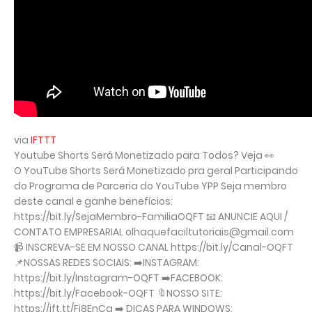
via
IFTTT
Youtube Shorts Será Monetizado para Todos? Veja 👀
O YouTube Shorts Será Monetizado pra geral Participando
do Programa de Parceria do YouTube YPP Seja membro
deste canal e ganhe benefícios:
https://bit.ly/SejaMembro-FamiliaOQFT 📧 ANUNCIE AQUI /
CONTATO EMPRESARIAL olhaquefaciltutoriais@gmail.com
📹 INSCREVA-SE EM NOSSO CANAL https://bit.ly/Canal-OQFT
📌NOSSAS REDES SOCIAIS: ➡️INSTAGRAM:
https://bit.ly/Instagram-OQFT ➡️FACEBOOK:
https://bit.ly/Facebook-OQFT 🔖NOSSO SITE:
https://ift.tt/Fj8EnCg ➡️ DICAS PARA WINDOWS: