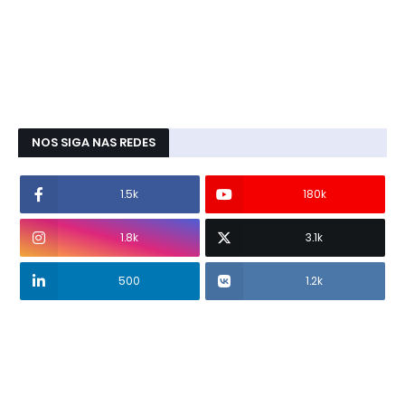
NOS SIGA NAS REDES
1.5k
180k
1.8k
3.1k
500
1.2k