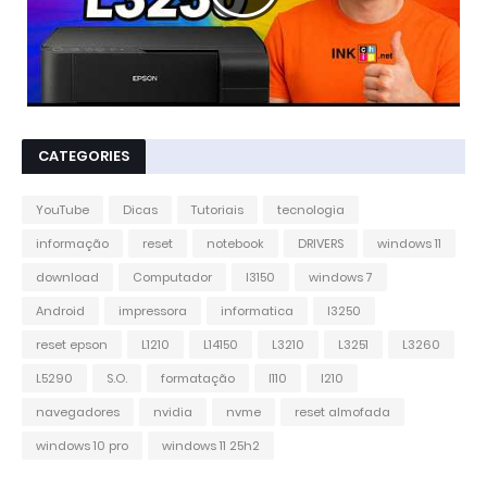
CATEGORIES
YouTube
Dicas
Tutoriais
tecnologia
informação
reset
notebook
DRIVERS
windows 11
download
Computador
l3150
windows 7
Android
impressora
informatica
l3250
reset epson
L1210
L14150
L3210
L3251
L3260
L5290
S.O.
formatação
l110
l210
navegadores
nvidia
nvme
reset almofada
windows 10 pro
windows 11 25h2