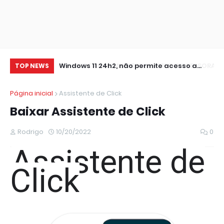
0 IMPRESSORA
Windows 11 24h2, não permite acesso a
At
TOP NEWS
pastas de Rede Local (Erro Estendido) e
Página inicial
Assistente de Click
outros
Baixar Assistente de Click
Rodrigo
10/20/2022
0
Assistente de
Click