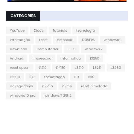
CATEGORIES
YouTube
Dicas
Tutoriais
tecnologia
informação
reset
notebook
DRIVERS
windows 11
download
Computador
l3150
windows 7
Android
impressora
informatica
l3250
reset epson
L1210
L14150
L3210
L3251
L3260
L5290
S.O.
formatação
l110
l210
navegadores
nvidia
nvme
reset almofada
windows 10 pro
windows 11 25h2