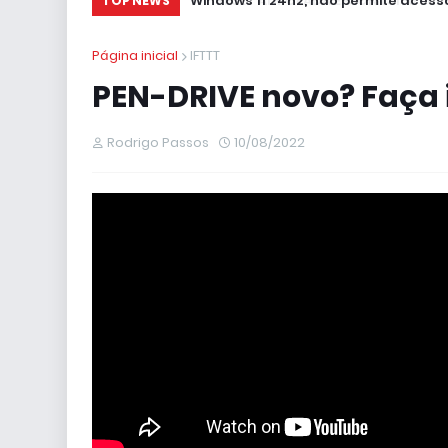
Windows 11 24h2, não permite acesso
TOP NEWS
Página inicial
IFTTT
PEN-DRIVE novo? Faça i
Rodrigo Passos
10/08/2022