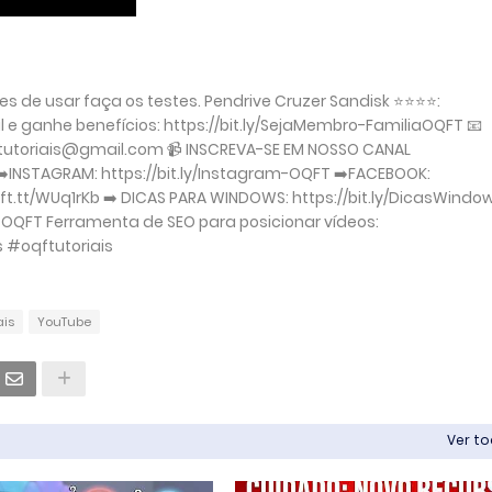
s de usar faça os testes. Pendrive Cruzer Sandisk ⭐⭐⭐⭐:
e ganhe benefícios: https://bit.ly/SejaMembro-FamiliaOQFT 📧
ltutoriais@gmail.com 📹 INSCREVA-SE EM NOSSO CANAL
 ➡️INSTAGRAM: https://bit.ly/Instagram-OQFT ➡️FACEBOOK:
/ift.tt/WUq1rKb ➡️ DICAS PARA WINDOWS: https://bit.ly/DicasWindo
d-OQFT Ferramenta de SEO para posicionar vídeos:
is #oqftutoriais
ais
YouTube
Ver t