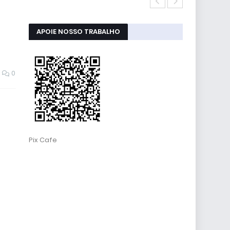
Atualizaçõe
APOIE NOSSO TRABALHO
0
Pix Cafe