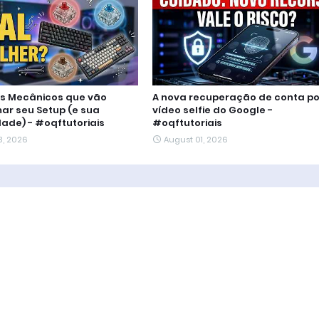
os Mecânicos que vão
A nova recuperação de conta po
ar seu Setup (e sua
vídeo selfie do Google -
dade) - #oqftutoriais
#oqftutoriais
3, 2026
August 01, 2026