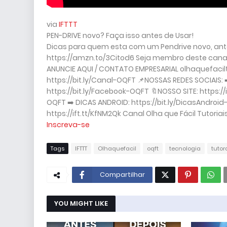
via
IFTTT
PEN-DRIVE novo? Faça isso antes de Usar!
Dicas para quem esta com um Pendrive novo, ante
https://amzn.to/3Citod6 Seja membro deste canal 
ANUNCIE AQUI / CONTATO EMPRESARIAL olhaquefaci
https://bit.ly/Canal-OQFT 📌NOSSAS REDES SOCIAIS:
https://bit.ly/Facebook-OQFT 🔖NOSSO SITE: https:/
OQFT ➡️ DICAS ANDROID: https://bit.ly/DicasAndroi
https://ift.tt/KfNM2Qk Canal Olha que Fácil Tutoria
Inscreva-se
Tags
IFTTT
Olhaquefacil
oqft
tecnologia
tutor
Compartilhar
YOU MIGHT LIKE