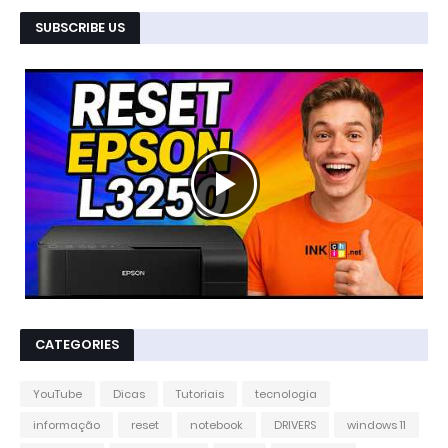
SUBSCRIBE US
CATEGORIES
YouTube
Dicas
Tutoriais
tecnologia
informação
reset
notebook
DRIVERS
windows 11