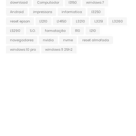
download
Computador
l3150
windows 7
Android
impressora
informatica
l3250
reset epson
L1210
L14150
L3210
L3251
L3260
L5290
S.O.
formatação
l110
l210
navegadores
nvidia
nvme
reset almofada
windows 10 pro
windows 11 25h2