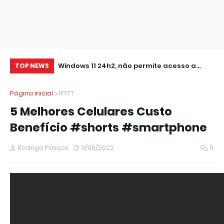
0 IMPRESSORA
Windows 11 24h2, não permite acesso a
RE
TOP NEWS
pastas de Rede Local (Erro Estendido) e
IM
Página inicial
IFTTT
outros
5 Melhores Celulares Custo
Benefício #shorts #smartphone
Rodrigo Passos
11/05/2022
0