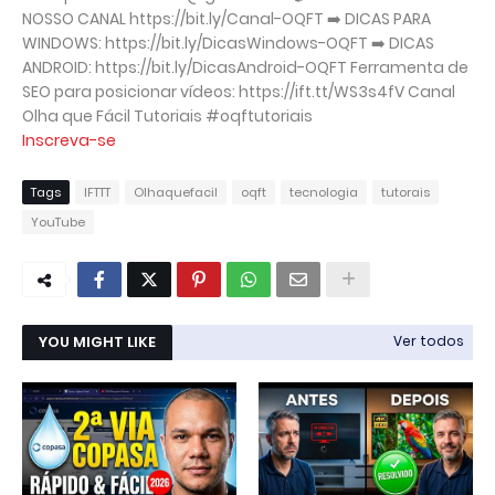
NOSSO CANAL https://bit.ly/Canal-OQFT ➡️ DICAS PARA
WINDOWS: https://bit.ly/DicasWindows-OQFT ➡️ DICAS
ANDROID: https://bit.ly/DicasAndroid-OQFT Ferramenta de
SEO para posicionar vídeos: https://ift.tt/WS3s4fV Canal
Olha que Fácil Tutoriais #oqftutoriais
Inscreva-se
Tags
IFTTT
Olhaquefacil
oqft
tecnologia
tutorais
YouTube
YOU MIGHT LIKE
Ver todos