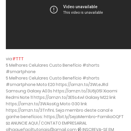
via
IFTTT
5 Melhores Celulares Custo Benefício #shorts
#smartphone
5 Melhores Celulares Custo Benefício #shorts
#smartphone Moto E20 https://amzn.to/3WLeJRd
Samsung Galaxy A03s https://amzn.to/3U6jG5l Xiaomi
Redmi Note 11 https://amzn.to/3E5s4wl Galaxy M22 link
https://amzn.to/3WAssKg Moto G30 link
https://amzn.to/3TnfInL Seja membro deste canal e
ganhe benefícios: https://bit.ly/SejaMembro-FamiliaOQFT
📧 ANUNCIE AQUI / CONTATO EMPRESARIAL
olhaquefaciltutoriais@gmail.com 📹 INSCREVA-SE EM