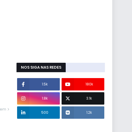
NOS SIGA NAS REDES
1.5k
180k
1.8k
3.1k
gem
500
1.2k