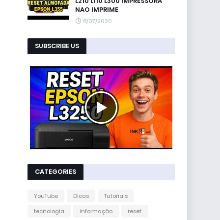
L210 L110 L300 IMPRESSORA
NAO IMPRIME
8/07/2020
SUBSCRIBE US
CATEGORIES
YouTube
Dicas
Tutoriais
tecnologia
informação
reset