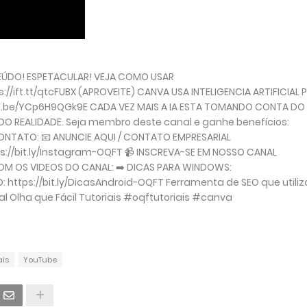
NTEÚDO! ESPETACULAR! VEJA COMO USAR
://ift.tt/qtcFUBX (APROVEITE) CANVA USA INTELIGENCIA ARTIFICIAL 
tu.be/YCp6H9QGk9E CADA VEZ MAIS A IA ESTA TOMANDO CONTA DO
DO REALIDADE. Seja membro deste canal e ganhe benefícios:
CONTATO: 📧 ANUNCIE AQUI / CONTATO EMPRESARIAL
://bit.ly/Instagram-OQFT 📹 INSCREVA-SE EM NOSSO CANAL
OM OS VIDEOS DO CANAL: ➡️ DICAS PARA WINDOWS:
: https://bit.ly/DicasAndroid-OQFT Ferramenta de SEO que utiliz
al Olha que Fácil Tutoriais #oqftutoriais #canva
ais
YouTube