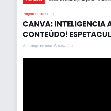
Windows 11 24h2, não permite acesso
TOP NEWS
Página inicial
IFTTT
CANVA: INTELIGENCIA AR
CONTEÚDO! ESPETACUL
Rodrigo Passos
1/30/2023