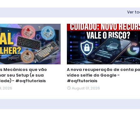
Ver t
os Mecânicos que vão
A nova recuperação de conta po
ar seu Setup (e sua
vídeo selfie do Google -
dade) - #oqftutoriais
#oqftutoriais
3, 2026
August 01, 2026