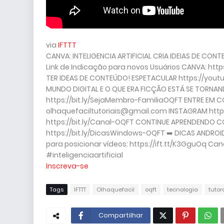
via
IFTTT
CANVA: INTELIGENCIA ARTIFICIAL CRIA IDEIAS DE CO
Link de Indicação para novos Usuários CANVA: https
TER IDEAS DE CONTEÚDO! ESPETACULAR https://you
MUNDO DIGITAL E O QUE ERA FICÇÃO ESTÁ SE TORNAN
https://bit.ly/SejaMembro-FamiliaOQFT ENTRE EM 
olhaquefaciltutoriais@gmail.com INSTAGRAM https
https://bit.ly/Canal-OQFT CONTINUE APRENDENDO C
https://bit.ly/DicasWindows-OQFT ➡️ DICAS ANDROID
para posicionar vídeos: https://ift.tt/K3GguOq Can
#inteligenciaartificial
Inscreva-se
Tags
IFTTT
Olhaquefacil
oqft
tecnologia
tutor
Compartilhar