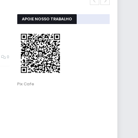
RESET ALMOFA
APOIE NOSSO TRABALHO
0
Pix Cafe