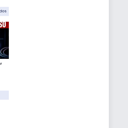
odos
r