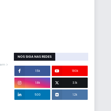
NOS SIGA NAS REDES
gem
1.5k
180k
1.8k
3.1k
500
1.2k