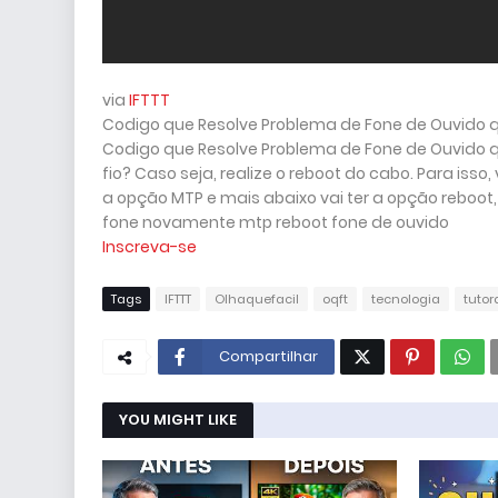
via
IFTTT
Codigo que Resolve Problema de Fone de Ouvido 
Codigo que Resolve Problema de Fone de Ouvido 
fio? Caso seja, realize o reboot do cabo. Para isso
a opção MTP e mais abaixo vai ter a opção reboot, 
fone novamente mtp reboot fone de ouvido
Inscreva-se
Tags
IFTTT
Olhaquefacil
oqft
tecnologia
tutor
Compartilhar
YOU MIGHT LIKE