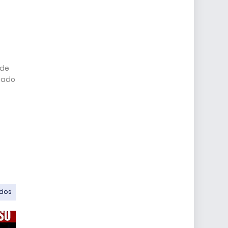
 de
onado
odos