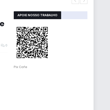
Atualizaçõe
APOIE NOSSO TRABALHO
ue
0
Pix Cafe