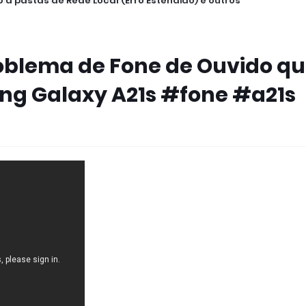
 a pastas de Rede Local (Erro Estendido) e outros
oblema de Fone de Ouvido q
ng Galaxy A21s #fone #a21s