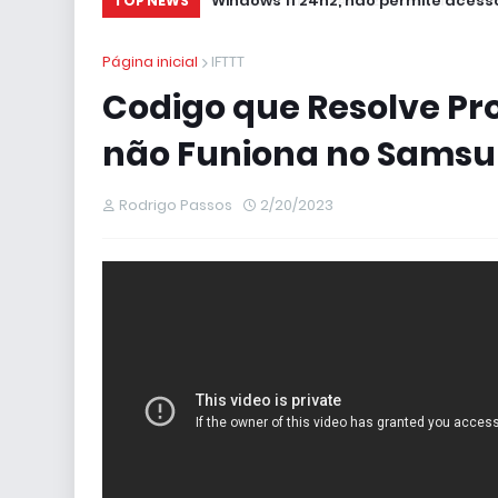
Windows 11 24h2, não permite acesso
TOP NEWS
Página inicial
IFTTT
Codigo que Resolve Pr
não Funiona no Samsu
Rodrigo Passos
2/20/2023