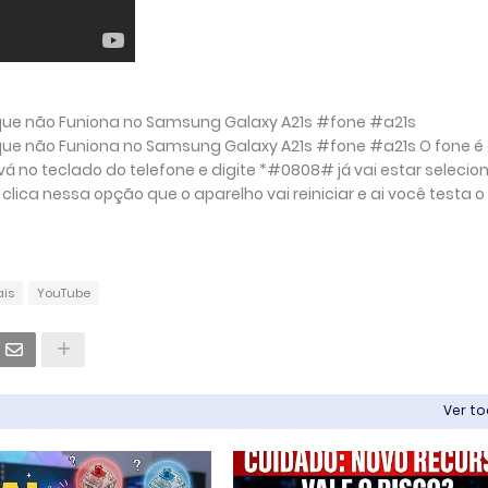
que não Funiona no Samsung Galaxy A21s #fone #a21s
que não Funiona no Samsung Galaxy A21s #fone #a21s O fone é
, vá no teclado do telefone e digite *#0808# já vai estar seleci
clica nessa opção que o aparelho vai reiniciar e ai você testa o
ais
YouTube
Ver t