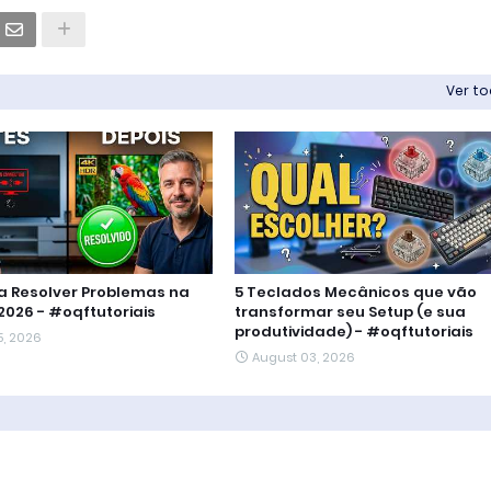
Ver t
a Resolver Problemas na
5 Teclados Mecânicos que vão
2026 - #oqftutoriais
transformar seu Setup (e sua
produtividade) - #oqftutoriais
5, 2026
August 03, 2026