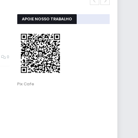
RESET ALMOFA
APOIE NOSSO TRABALHO
0
Pix Cafe