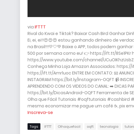
via
IFTTT
Rival do Kwai e Tiktok? Baixar Cash Bird Ganhar Din
Ei, ei, ei!!😍😍😍 estou ganhando dinheiro de verd
na Brasil!!!💛🤍💚 Baixe o APP, todos podem ganhar 
500 por semana como eu! 👉 https://ift.tt/8Se1PKr
https://www.youtube.com/channel/UCuOIKhzUsbZm
Conheça Minha Loja Amazon Associados: https://i
https://ift.tt/Amr1uoc ENTRE EM CONTATO: 📧 ANUN
INSTAGRAM https://bit.ly/Instagram-OQFT 📹 INSCR
APRENDENDO COM OS VIDEOS DO CANAL: ➡️ DICAS PAR
https://bit.ly/DicasAndroid-OQFT Ferramenta de SEO
Olha que Fácil Tutoriais #oqftutoriais #cashbird 
mesmo economizar me pague um café ☕, pix email 
Inscreva-se
Tags
IFTTT
Olhaquefacil
oqft
tecnologia
tutor