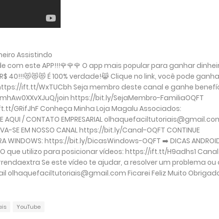
heiro Assistindo
ade com este APP!!!🌹🌹🌹 O app mais popular para ganhar dinhei
R$ 40!!!😻😻😻 É 100% verdade!😹 Clique no link, você pode ganha
 https://ift.tt/WxTUCbh Seja membro deste canal e ganhe benefíc
hAw0XXvXJuQ/join https://bit.ly/SejaMembro-FamiliaOQFT
ft.tt/GRifJhF Conheça Minha Loja Magalu Associados:
CIE AQUI / CONTATO EMPRESARIAL olhaquefaciltutoriais@gmail.co
EVA-SE EM NOSSO CANAL https://bit.ly/Canal-OQFT CONTINUE
A WINDOWS: https://bit.ly/DicasWindows-OQFT ➡️ DICAS ANDROID
 que utilizo para posicionar vídeos: https://ift.tt/H9adhs1 Canal
#rendaextra Se este vídeo te ajudar, a resolver um problema ou
olhaquefaciltutoriais@gmail.com Ficarei Feliz Muito Obrigado
ais
YouTube