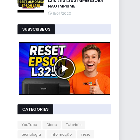
L210 L110 L300 IMPRESSORA
NAO IMPRIME
8/07/2020
SUBSCRIBE US
CATEGORIES
YouTube
Dicas
Tutoriais
tecnologia
informação
reset