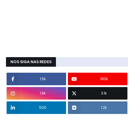
NOS SIGA NAS REDES
1.5k
180k
1.8k
3.1k
500
1.2k