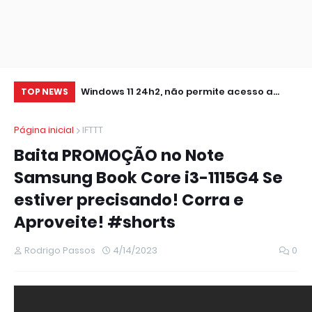
0 IMPRESSORA
Windows 11 24h2, não permite acesso a
RE
TOP NEWS
pastas de Rede Local (Erro Estendido) e
IM
Página inicial
IFTTT
outros
Baita PROMOÇÃO no Note
Samsung Book Core i3-1115G4 Se
estiver precisando! Corra e
Aproveite! #shorts
Rodrigo Passos
4/14/2023
0