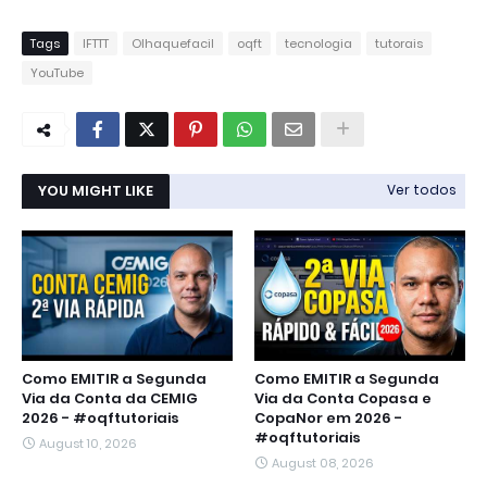
Tags
IFTTT
Olhaquefacil
oqft
tecnologia
tutorais
YouTube
YOU MIGHT LIKE
Ver todos
Como EMITIR a Segunda
Como EMITIR a Segunda
Via da Conta da CEMIG
Via da Conta Copasa e
2026 - #oqftutoriais
CopaNor em 2026 -
#oqftutoriais
August 10, 2026
August 08, 2026