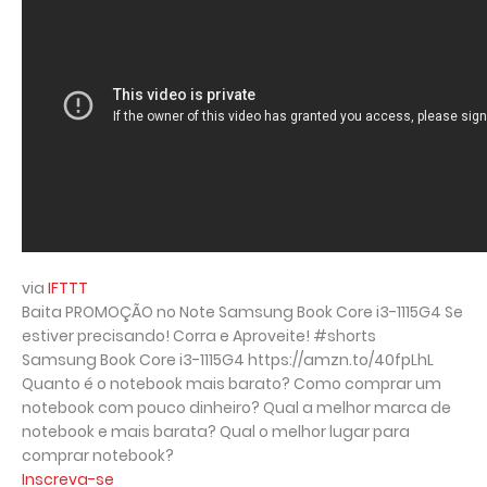
via
IFTTT
Baita PROMOÇÃO no Note Samsung Book Core i3-1115G4 Se
estiver precisando! Corra e Aproveite! #shorts
Samsung Book Core i3-1115G4 https://amzn.to/40fpLhL
Quanto é o notebook mais barato? Como comprar um
notebook com pouco dinheiro? Qual a melhor marca de
notebook e mais barata? Qual o melhor lugar para
comprar notebook?
Inscreva-se