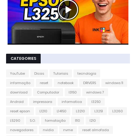
CATEGORIES
YouTube
Dicas
Tutoriais
tecnologia
informação
reset
notebook
DRIVERS
windows 11
download
Computador
l3150
windows 7
Android
impressora
informatica
l3250
reset epson
L1210
L14150
L3210
L3251
L3260
L5290
S.O.
formatação
l110
l210
navegadores
nvidia
nvme
reset almofada