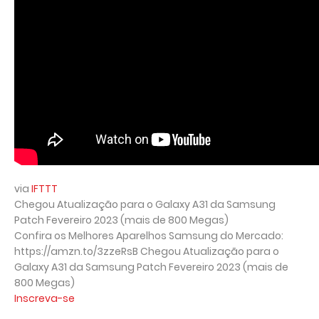
via
IFTTT
Chegou Atualização para o Galaxy A31 da Samsung
Patch Fevereiro 2023 (mais de 800 Megas)
Confira os Melhores Aparelhos Samsung do Mercado:
https://amzn.to/3zzeRsB Chegou Atualização para o
Galaxy A31 da Samsung Patch Fevereiro 2023 (mais de
800 Megas)
Inscreva-se