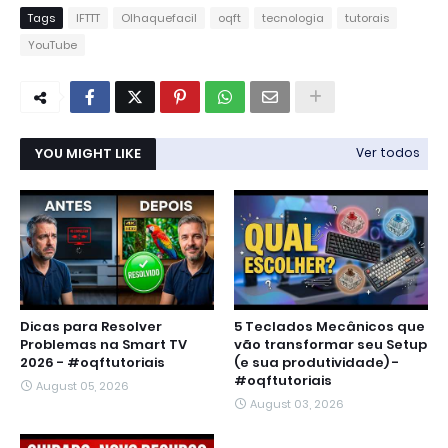
Tags
IFTTT
Olhaquefacil
oqft
tecnologia
tutorais
YouTube
YOU MIGHT LIKE
Ver todos
Dicas para Resolver
5 Teclados Mecânicos que
Problemas na Smart TV
vão transformar seu Setup
2026 - #oqftutoriais
(e sua produtividade) -
#oqftutoriais
August 05, 2026
August 03, 2026