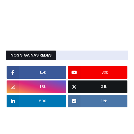
NOS SIGA NAS REDES
1.5k
180k
1.8k
3.1k
500
1.2k