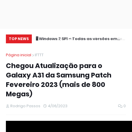
Atualização de software Download de
🖥️ Windows 7 SP1 – Todas as versões em
RE
TOP NEWS
manuais TCL
Português (Brasil)
L4
Página inicial
IFTTT
Chegou Atualização para o
Galaxy A31 da Samsung Patch
Fevereiro 2023 (mais de 800
Megas)
Rodrigo Passos
4/06/2023
0