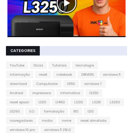
CATEGORIES
YouTube
Dicas
Tutoriais
tecnologia
informação
reset
notebook
DRIVERS
windows 11
download
Computador
l3150
windows 7
Android
impressora
informatica
l3250
reset epson
L1210
L14150
L3210
L3251
L3260
L5290
S.O.
formatação
l110
l210
navegadores
nvidia
nvme
reset almofada
windows 10 pro
windows 11 25h2