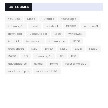
CATEGORIES
YouTube
Dicas
Tutoriais
tecnologia
informação
reset
notebook
DRIVERS
windows 11
download
Computador
l3150
windows 7
Android
impressora
informatica
l3250
reset epson
L1210
L14150
L3210
L3251
L3260
L5290
S.O.
formatação
l110
l210
navegadores
nvidia
nvme
reset almofada
windows 10 pro
windows 11 25h2