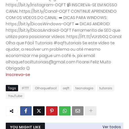
https://bit.ly/Instagram-OQFT 📹 INSCREVA-SE EM NOSSO
CANAL https://bit.ly/Canal-OQFT CONTINUE APRENDENDO
COM OS VIDEOS DO CANAL: ➡️ DICAS PARA WINDOWS:
https://bit.ly/DicasWindows-OQFT ➡️ DICAS ANDROID:
https://bit.ly/DicasAndroid-OQFT Ferramenta de SEO que
utilizo para posicionar vídeos: https://ift.tt/vUrzb0Q Canal
Olha que Fácil Tutoriais #oqftutoriais Se este vídeo te
ajudar, a resolver um problema ou até mesmo
economizar me pague um café ☕, pix email
olhaquefaciltutoriais@gmail.com Ficarei Feliz Muito
Obrigado 😉
Inscreva-se
Tags
IFTTT
Olhaquefacil
oqft
tecnologia
tutorais
YouTube
YOU MIGHT LIKE
Ver todos