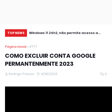
0 IMPRESSORA
Windows 11 24h2, não permite acesso a
RE
TOP NEWS
pastas de Rede Local (Erro Estendido) e
IM
Página inicial
IFTTT
outros
COMO EXCLUIR CONTA GOOGLE
PERMANTENMENTE 2023
Rodrigo Passos
4/28/2023
0