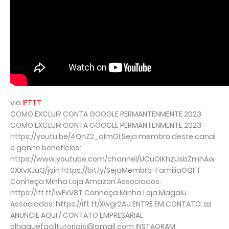
via
IFTTT
COMO EXCLUIR CONTA GOOGLE PERMANTENMENTE 2023
COMO EXCLUIR CONTA GOOGLE PERMANTENMENTE 2023
https://youtu.be/4QnZ2_qImOI Seja membro deste canal
e ganhe benefícios:
https://www.youtube.com/channel/UCuOIKhzUsbZmhAw
0XXvXJuQ/join https://bit.ly/SejaMembro-FamiliaOQFT
Conheça Minha Loja Amazon Associados:
https://ift.tt/IwExV8T Conheça Minha Loja Magalu
Associados: https://ift.tt/Xwgr2AU ENTRE EM CONTATO: 📧
ANUNCIE AQUI / CONTATO EMPRESARIAL
olhaquefaciltutoriais@gmail.com INSTAGRAM