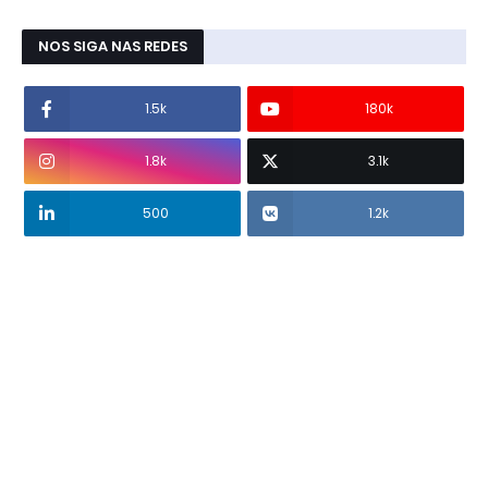
NOS SIGA NAS REDES
1.5k
180k
1.8k
3.1k
500
1.2k