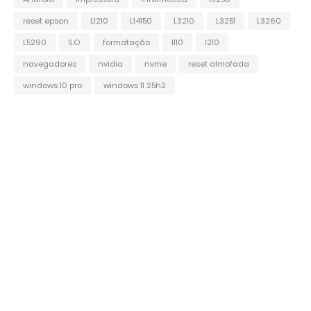
reset epson
L1210
L14150
L3210
L3251
L3260
L5290
S.O.
formatação
l110
l210
navegadores
nvidia
nvme
reset almofada
windows 10 pro
windows 11 25h2