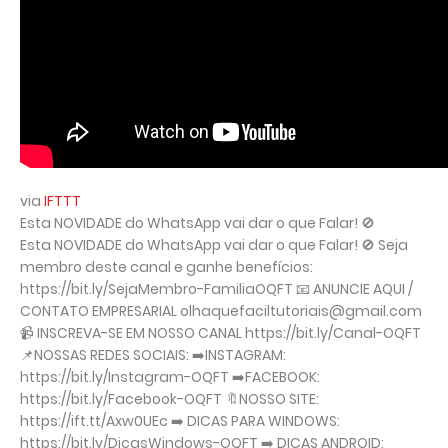
via
IFTTT
Esta NOVIDADE do WhatsApp vai dar o que Falar! 🚫
Esta NOVIDADE do WhatsApp vai dar o que Falar! 🚫 Seja
membro deste canal e ganhe benefícios:
https://bit.ly/SejaMembro-FamiliaOQFT 📧 ANUNCIE AQUI /
CONTATO EMPRESARIAL olhaquefaciltutoriais@gmail.com
📹 INSCREVA-SE EM NOSSO CANAL https://bit.ly/Canal-OQFT
📌NOSSAS REDES SOCIAIS: ➡️INSTAGRAM:
https://bit.ly/Instagram-OQFT ➡️FACEBOOK:
https://bit.ly/Facebook-OQFT 🔖NOSSO SITE:
https://ift.tt/Axw0UEc ➡️ DICAS PARA WINDOWS:
https://bit.ly/DicasWindows-OQFT ➡️ DICAS ANDROID: