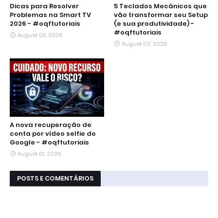
Dicas para Resolver
5 Teclados Mecânicos que
Problemas na Smart TV
vão transformar seu Setup
2026 - #oqftutoriais
(e sua produtividade) -
#oqftutoriais
August 05, 2026
August 03, 2026
A nova recuperação de
conta por vídeo selfie do
Google - #oqftutoriais
August 01, 2026
POSTS E COMENTÁRIOS