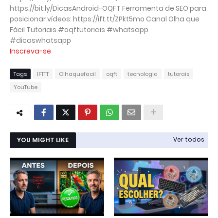
https://bit.ly/DicasAndroid-OQFT Ferramenta de SEO para
posicionar vídeos: https://ift.tt/ZPkt5mo Canal Olha que
Fácil Tutoriais #oqftutoriais #whatsapp
#dicaswhatsapp
Inscreva-se
Tags
IFTTT
Olhaquefacil
oqft
tecnologia
tutorais
YouTube
YOU MIGHT LIKE
Ver todos