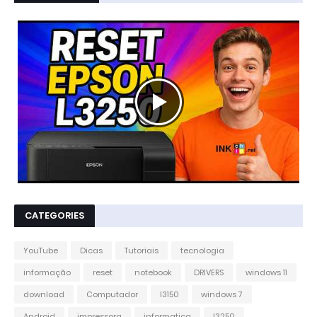
CATEGORIES
YouTube
Dicas
Tutoriais
tecnologia
informação
reset
notebook
DRIVERS
windows 11
download
Computador
l3150
windows 7
Android
impressora
informatica
l3250