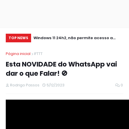
0 IMPRESSORA
Windows 11 24h2, não permite acesso a
At
TOP NEWS
pastas de Rede Local (Erro Estendido) e
Página inicial
IFTTT
outros
Esta NOVIDADE do WhatsApp vai
dar o que Falar! 🚫
Rodrigo Passos
5/12/2023
0