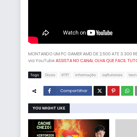
MONTANDO UM PC GAMER AMD DE 2.500 ATE 3.300 REA
via YouTube
ASSISTA NO CANAL OLHA QUE FACIL TUT
Tags
Dicas
IFTTT
informação
oqftutoriais
tecn
Compartilhar
YOU MIGHT LIKE