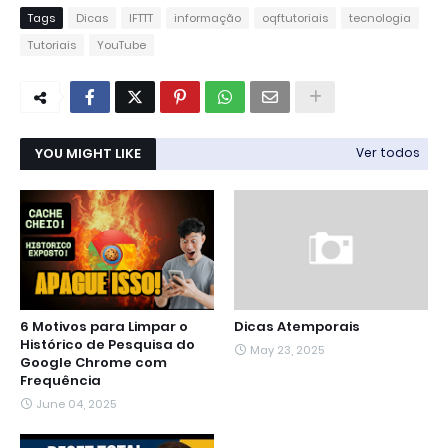
Tags
Dicas
IFTTT
informação
oqftutoriais
tecnologia
Tutoriais
YouTube
YOU MIGHT LIKE
Ver todos
6 Motivos para Limpar o
Dicas Atemporais
Histórico de Pesquisa do
May 23, 2025
Google Chrome com
Frequência
June 04, 2025