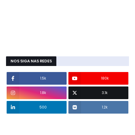
NOS SIGA NAS REDES
1.5k
180k
1.8k
3.1k
500
1.2k