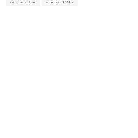
windows 10 pro
windows 11 25h2