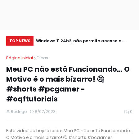
0 IMPRESSORA
Windows 11 24h2, não permite acesso a
RE
TOP NEWS
pastas de Rede Local (Erro Estendido) e
IM
Página inicial
Dicas
outros
Meu PC não está Funcionando... O
Motivo é o mais bizarro! 🤔
#shorts #pcgamer -
#oqftutoriais
Rodrigo
8/07/2023
0
Este vídeo de hoje é sobre Meu PC não está Funcionando...
O Motivo é o mais bizarro! 🤔 #shorts #pcgamer