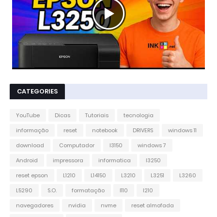
CATEGORIES
YouTube
Dicas
Tutoriais
tecnologia
informação
reset
notebook
DRIVERS
windows 11
download
Computador
l3150
windows 7
Android
impressora
informatica
l3250
reset epson
L1210
L14150
L3210
L3251
L3260
L5290
S.O.
formatação
l110
l210
navegadores
nvidia
nvme
reset almofada