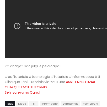
PC antigo? não julgue pela capa!
#oqftutoriais #tecnologia #tutoriais #informacoes #ti
Olha que Fácil Tutoriais via YouTube
ASSISTA NO CANAL
OLHA QUE FACIL TUTORIAIS
Se Inscreva no Canal
Tags
Dicas
IFTTT
informação
oqftutoriais
tecnologia