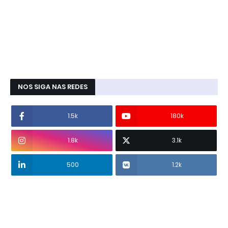
NOS SIGA NAS REDES
1.5k
180k
1.8k
3.1k
500
1.2k