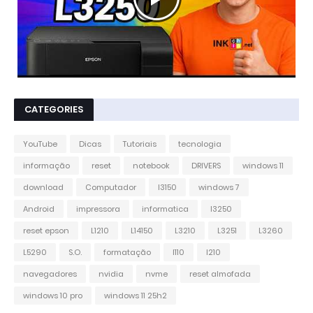
CATEGORIES
YouTube
Dicas
Tutoriais
tecnologia
informação
reset
notebook
DRIVERS
windows 11
download
Computador
l3150
windows 7
Android
impressora
informatica
l3250
reset epson
L1210
L14150
L3210
L3251
L3260
L5290
S.O.
formatação
l110
l210
navegadores
nvidia
nvme
reset almofada
windows 10 pro
windows 11 25h2