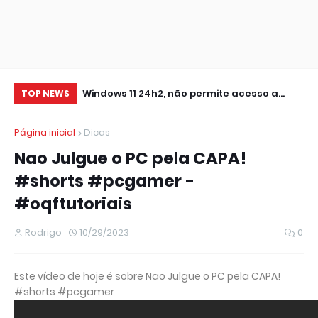
0 IMPRESSORA
Windows 11 24h2, não permite acesso a
RE
TOP NEWS
pastas de Rede Local (Erro Estendido) e
IM
Página inicial
Dicas
outros
Nao Julgue o PC pela CAPA!
#shorts #pcgamer -
#oqftutoriais
Rodrigo
10/29/2023
0
Este vídeo de hoje é sobre Nao Julgue o PC pela CAPA!
#shorts #pcgamer