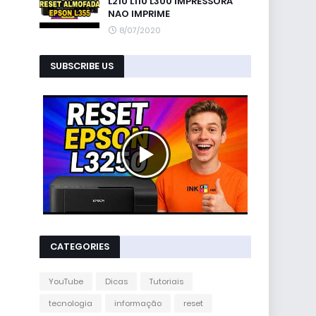
L210 L110 L300 IMPRESSORA
NAO IMPRIME
8/07/2020
SUBSCRIBE US
CATEGORIES
YouTube
Dicas
Tutoriais
tecnologia
informação
reset