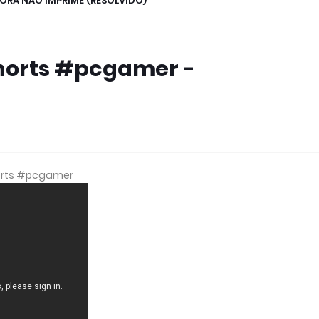
ORA NAO IMPRIME (RESOLVIDO)
horts #pcgamer -
horts #pcgamer