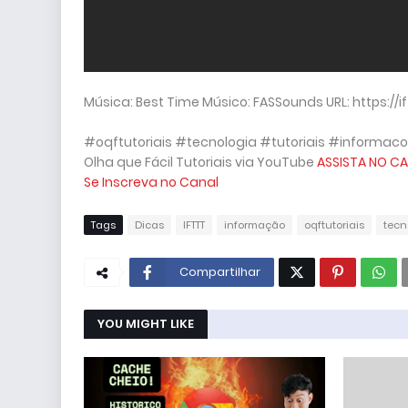
Música: Best Time Músico: FASSounds URL: https://if
#oqftutoriais #tecnologia #tutoriais #informaco
Olha que Fácil Tutoriais via YouTube
ASSISTA NO CA
Se Inscreva no Canal
Tags
Dicas
IFTTT
informação
oqftutoriais
tecn
Compartilhar
YOU MIGHT LIKE