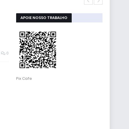
Windows 11 2
APOIE NOSSO TRABALHO
0
Pix Cafe