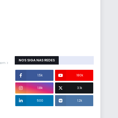
NOS SIGA NAS REDES
gem
1.5k
180k
1.8k
3.1k
500
1.2k