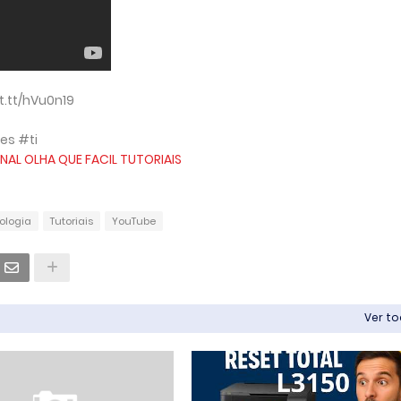
t.tt/hVu0n19
es #ti
NAL OLHA QUE FACIL TUTORIAIS
ologia
Tutoriais
YouTube
Ver t