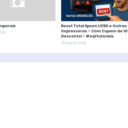
mporais
Reset Total Epson L3150 e Outras
Impressoras – Com Cupom de 10
2025
Desconto! - #oqftutoriais
May 19, 2025