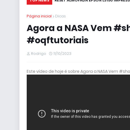
RESET ALMOFADA EPSON L3150 IMPRESS
TOP NEWS
Página inicial
Dicas
Agora a NASA Vem #s
#oqftutoriais
Rodrigo
11/10/2023
Este vídeo de hoje é sobre Agora a NASA Vem #s