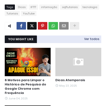
Tags
Dicas
IFTTT
informação
oqftutoriais
tecnologia
Tutoriais
YouTube
YOU MIGHT LIKE
Ver todos
6 Motivos para Limpar o
Dicas Atemporais
Histórico de Pesquisa do
May 23, 2025
Google Chrome com
Frequência
June 04, 2025