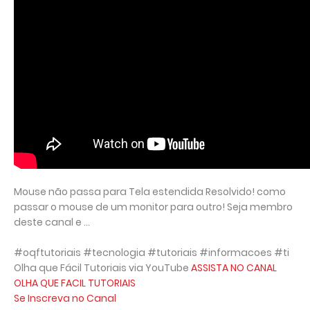
Mouse não passa para Tela estendida Resolvido! como
passar o mouse de um monitor para outro! Seja membro
deste canal e ...
#oqftutoriais #tecnologia #tutoriais #informacoes #ti
Olha que Fácil Tutoriais via YouTube
ASSISTA NO CANAL
OLHA QUE FACIL TUTORIAIS
Se Inscreva no Canal