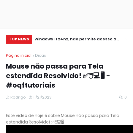
0 IMPRESSORA
Windows 11 24h2, não permite acesso a
At
TOP NEWS
pastas de Rede Local (Erro Estendido) e
Página inicial
Dicas
outros
Mouse não passa para Tela
estendida Resolvido! ✅🖱️💻🖥️ -
#oqftutoriais
Rodrigo
11/21/2023
0
Este vídeo de hoje é sobre Mouse não passa para Tela
estendida Resolvido! ✅🖱️💻🖥️