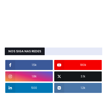
NOS SIGA NAS REDES
1.5k
180k
1.8k
3.1k
500
1.2k