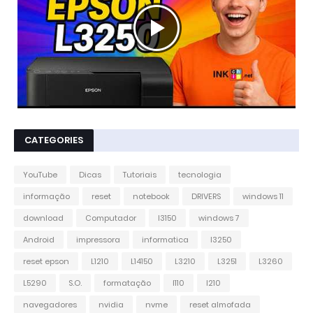
CATEGORIES
YouTube
Dicas
Tutoriais
tecnologia
informação
reset
notebook
DRIVERS
windows 11
download
Computador
l3150
windows 7
Android
impressora
informatica
l3250
reset epson
L1210
L14150
L3210
L3251
L3260
L5290
S.O.
formatação
l110
l210
navegadores
nvidia
nvme
reset almofada