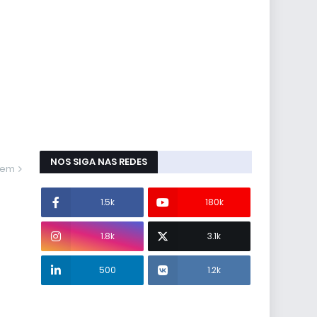
NOS SIGA NAS REDES
gem
1.5k
180k
1.8k
3.1k
500
1.2k