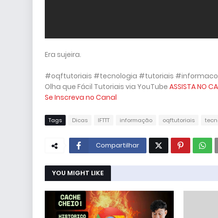
Era sujeira.
#oqftutoriais #tecnologia #tutoriais #informaco
Olha que Fácil Tutoriais via YouTube
ASSISTA NO CA
Se Inscreva no Canal
Tags
Dicas
IFTTT
informação
oqftutoriais
tecn
Compartilhar
YOU MIGHT LIKE