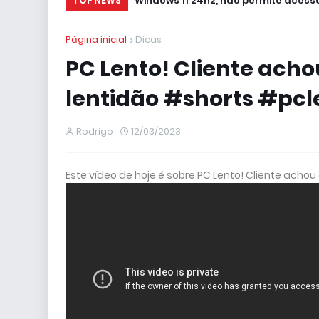
Windows 11 24h2, não permite acesso
TOP NEWS
Página inicial
Dicas
PC Lento! Cliente acho
lentidão #shorts #pcle
Rodrigo
12/03/2023
Este vídeo de hoje é sobre PC Lento! Cliente acho