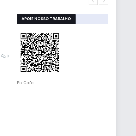
RESET ALMOFA
APOIE NOSSO TRABALHO
0
Pix Cafe