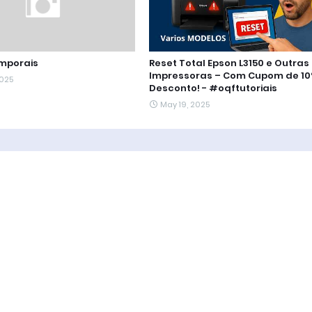
mporais
Reset Total Epson L3150 e Outras
Impressoras – Com Cupom de 10
2025
Desconto! - #oqftutoriais
May 19, 2025