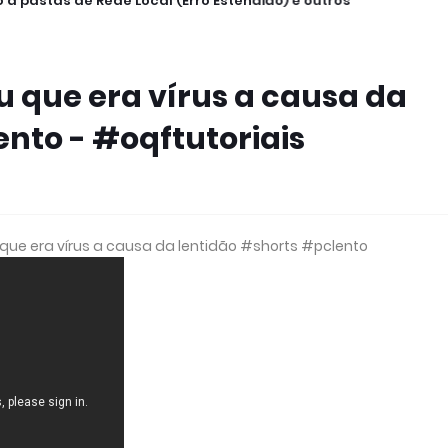
 a pastas de Rede Local (Erro Estendido) e outros
u que era vírus a causa da
nto - #oqftutoriais
u que era vírus a causa da lentidão #shorts #pclento