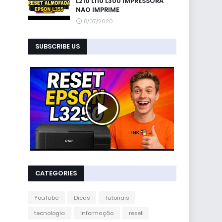
L210 L110 L300 IMPRESSORA
NAO IMPRIME
8/07/2020
SUBSCRIBE US
CATEGORIES
YouTube
Dicas
Tutoriais
tecnologia
informação
reset