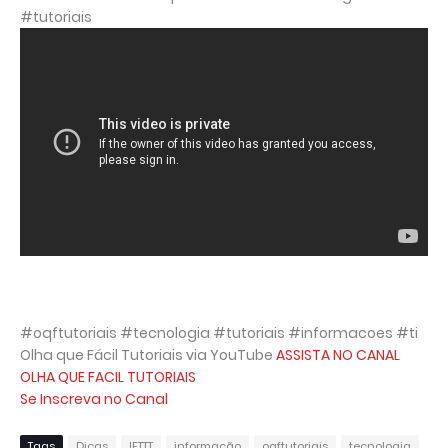
#tutoriais
#oqftutoriais #tecnologia #tutoriais #informacoes #ti
Olha que Fácil Tutoriais via YouTube
ASSISTA NO CANAL
OLHA QUE FACIL TUTORIAIS
Se Inscreva no Canal
Tags
Dicas
IFTTT
informação
oqftutoriais
tecnologia