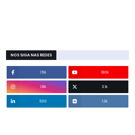
NOS SIGA NAS REDES
1.5k
180k
1.8k
3.1k
500
1.2k