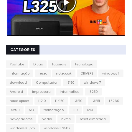
CATEGORIES
YouTube
Dicas
Tutoriais
tecnologia
informação
reset
notebook
DRIVERS
windows 11
download
Computador
l3150
windows 7
Android
impressora
informatica
l3250
reset epson
L1210
L14150
L3210
L3251
L3260
L5290
S.O.
formatação
l110
l210
navegadores
nvidia
nvme
reset almofada
windows 10 pro
windows 11 25h2