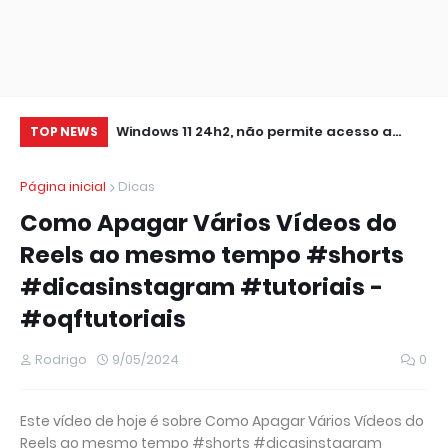
0 IMPRESSORA
Windows 11 24h2, não permite acesso a
RE
TOP NEWS
pastas de Rede Local (Erro Estendido) e
IM
Página inicial
Dicas
outros
Como Apagar Vários Vídeos do
Reels ao mesmo tempo #shorts
#dicasinstagram #tutoriais -
#oqftutoriais
Rodrigo
9/05/2024
0
Este vídeo de hoje é sobre Como Apagar Vários Vídeos do
Reels ao mesmo tempo #shorts #dicasinstagram