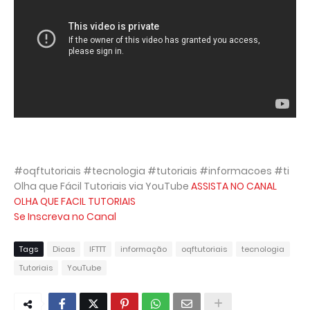
#oqftutoriais #tecnologia #tutoriais #informacoes #ti
Olha que Fácil Tutoriais via YouTube
ASSISTA NO CANAL
OLHA QUE FACIL TUTORIAIS
Se Inscreva no Canal
Tags
Dicas
IFTTT
informação
oqftutoriais
tecnologia
Tutoriais
YouTube