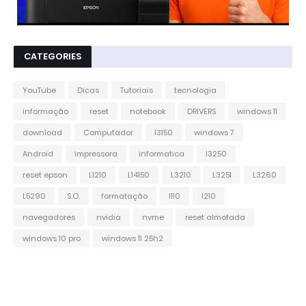
CATEGORIES
YouTube
Dicas
Tutoriais
tecnologia
informação
reset
notebook
DRIVERS
windows 11
download
Computador
l3150
windows 7
Android
impressora
informatica
l3250
reset epson
L1210
L14150
L3210
L3251
L3260
L5290
S.O.
formatação
l110
l210
navegadores
nvidia
nvme
reset almofada
windows 10 pro
windows 11 25h2