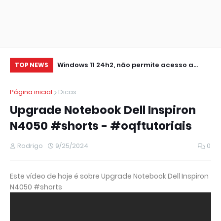
0 IMPRESSORA
Windows 11 24h2, não permite acesso a
At
TOP NEWS
pastas de Rede Local (Erro Estendido) e
Página inicial
Dicas
outros
Upgrade Notebook Dell Inspiron
N4050 #shorts - #oqftutoriais
Rodrigo
9/25/2024
0
Este vídeo de hoje é sobre Upgrade Notebook Dell Inspiron
N4050 #shorts