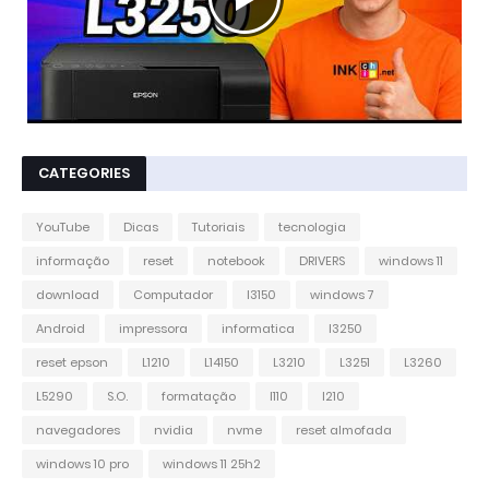
CATEGORIES
YouTube
Dicas
Tutoriais
tecnologia
informação
reset
notebook
DRIVERS
windows 11
download
Computador
l3150
windows 7
Android
impressora
informatica
l3250
reset epson
L1210
L14150
L3210
L3251
L3260
L5290
S.O.
formatação
l110
l210
navegadores
nvidia
nvme
reset almofada
windows 10 pro
windows 11 25h2