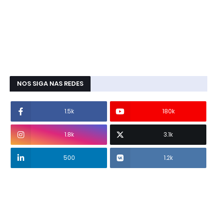
NOS SIGA NAS REDES
1.5k
180k
1.8k
3.1k
500
1.2k