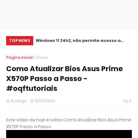
0 IMPRESSORA
Windows 11 24h2, não permite acesso a
RE
TOP NEWS
pastas de Rede Local (Erro Estendido) e
IM
Página inicial
Dicas
outros
Como Atualizar Bios Asus Prime
X570P Passo a Passo -
#oqftutoriais
Rodrigo
10/17/2024
0
Este vídeo de hoje é sobre Como Atualizar Bios Asus Prime
X570P Passo a Passo