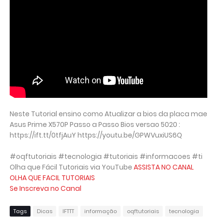
Neste Tutorial ensino como Atualizar a bios da placa mae
Asus Prime X570P Passo a Passo Bios versao 5020 :
https://ift.tt/0tfjAuY https://youtu.be/GPWVuxiUS6Q
#oqftutoriais #tecnologia #tutoriais #informacoes #ti
Olha que Fácil Tutoriais via YouTube
ASSISTA NO CANAL
OLHA QUE FACIL TUTORIAIS
Se Inscreva no Canal
Tags
Dicas
IFTTT
informação
oqftutoriais
tecnologia