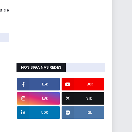
% de
NOS SIGA NAS REDES
1.5k
180k
1.8k
3.1k
500
1.2k