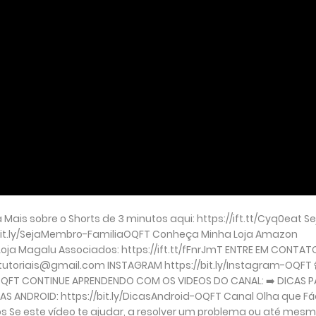
 Mais sobre o Shorts de 3 minutos aqui: https://ift.tt/Cyq0eat Se
/bit.ly/SejaMembro-FamiliaOQFT Conheça Minha Loja Amazon
Loja Magalu Associados: https://ift.tt/fFnrJmT ENTRE EM CONTATO
tutoriais@gmail.com INSTAGRAM https://bit.ly/Instagram-OQFT 
-OQFT CONTINUE APRENDENDO COM OS VIDEOS DO CANAL: ➡️ DICAS 
S ANDROID: https://bit.ly/DicasAndroid-OQFT Canal Olha que Fác
s Se este vídeo te ajudar, a resolver um problema ou até mes