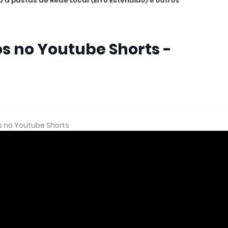
 a pastas de Rede Local (Erro Estendido) e outros
s no Youtube Shorts -
s no Youtube Shorts