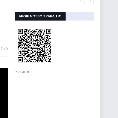
Atualizaçõe
APOIE NOSSO TRABALHO
0
Pix Cafe