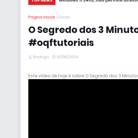
Windows 11 24h2, não permite acesso
TOP NEWS
Página inicial
Dicas
O Segredo dos 3 Minuto
#oqftutoriais
Rodrigo
10/06/2024
Este vídeo de hoje é sobre O Segredo dos 3 Minuto