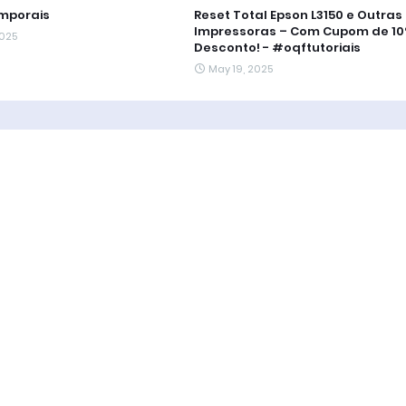
mporais
Reset Total Epson L3150 e Outras
Impressoras – Com Cupom de 10
2025
Desconto! - #oqftutoriais
May 19, 2025