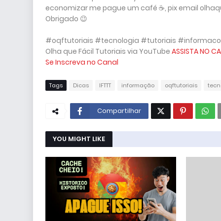
economizar me pague um café ☕, pix email olhaque
Obrigado 😉
#oqftutoriais #tecnologia #tutoriais #informaco
Olha que Fácil Tutoriais via YouTube
ASSISTA NO CA
Se Inscreva no Canal
Tags
Dicas
IFTTT
informação
oqftutoriais
tecn
Compartilhar
YOU MIGHT LIKE