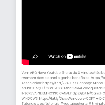
Vem Ai! O Novo Youtube Shorts de 3 Minutos!! Saiba
membro deste canal e ganhe benefícios: https:/
Associados: https://ift.tt/RVAJ0z7 Conheça Minha 
ANUNCIE AQUI / CONTATO EMPRESARIAL olhaquefacil
INSCREVA-SE EM NOSSO CANAL https://bit.ly/Canal
WINDOWS: https://bit.ly/DicasWindows-OQFT ➡️ DICA
Tutoriais #oqftutoriais #youtubeshorts #3minuto