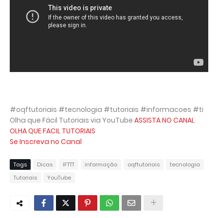
#oqftutoriais #tecnologia #tutoriais #informacoes #ti
Olha que Fácil Tutoriais via YouTube
ASSISTA NO CANAL
OLHA QUE FACIL TUTORIAIS
Se Inscreva no Canal
Tags
Dicas
IFTTT
informação
oqftutoriais
tecnologia
Tutoriais
YouTube