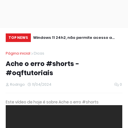
0 IMPRESSORA
Windows 11 24h2, não permite acesso a
RE
TOP NEWS
pastas de Rede Local (Erro Estendido) e
IM
Página inicial
Dicas
outros
Ache o erro #shorts -
#oqftutoriais
Rodrigo
11/04/2024
0
Este vídeo de hoje é sobre Ache o erro #shorts