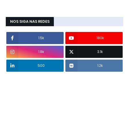
NOS SIGA NAS REDES
1.5k
180k
1.8k
3.1k
500
1.2k