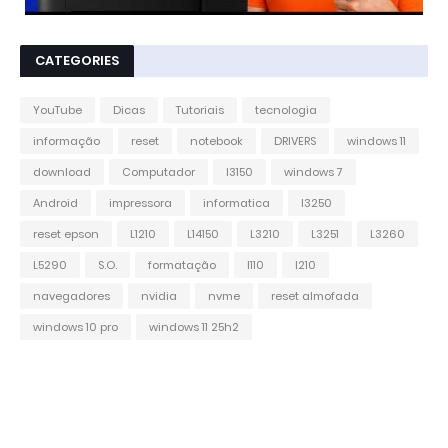
CATEGORIES
YouTube
Dicas
Tutoriais
tecnologia
informação
reset
notebook
DRIVERS
windows 11
download
Computador
l3150
windows 7
Android
impressora
informatica
l3250
reset epson
L1210
L14150
L3210
L3251
L3260
L5290
S.O.
formatação
l110
l210
navegadores
nvidia
nvme
reset almofada
windows 10 pro
windows 11 25h2