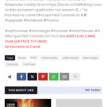
Adaptador Caddy 12mm https://amzn.to/3WRaEwg Caso
os links estiverem quebrados nos avisem 😉 🔗 Se
Inscreva no Canal Olha que Fácil Tutoriais ✍️ ⚙️🛠
#upgrade #Notebook #Positivo
#oqftutoriais #tecnologia #tutoriais #informacoes #ti
Olha que Fácil Tutoriais via YouTube
ASSISTA NO CANAL
OLHA QUE FACIL TUTORIAIS
Se Inscreva no Canal
Tags
Dicas
IFTTT
informação
oqftutoriais
tecnologia
Tutoriais
YouTube
YOU MIGHT LIKE
Ver todos