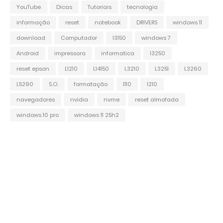
YouTube
Dicas
Tutoriais
tecnologia
informação
reset
notebook
DRIVERS
windows 11
download
Computador
l3150
windows 7
Android
impressora
informatica
l3250
reset epson
L1210
L14150
L3210
L3251
L3260
L5290
S.O.
formatação
l110
l210
navegadores
nvidia
nvme
reset almofada
windows 10 pro
windows 11 25h2