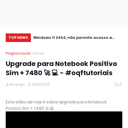
0 IMPRESSORA
Windows 11 24h2, não permite acesso a
RE
TOP NEWS
pastas de Rede Local (Erro Estendido) e
IM
Página inicial
Dicas
outros
Upgrade para Notebook Positivo
Sim + 7480 🚀 💻 - #oqftutoriais
Rodrigo
2/15/2025
0
Este vídeo de hoje é sobre Upgrade para Notebook
Positivo Sim + 7480 🚀 💻