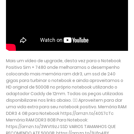
Mais um vídeo de upgrade, desta vez para o Notebook
Positivo Sim + 7480 onde melhoramos o desempenho
colocando mais memória ram ddr3, um ssd de 240
gigas para turbinar o notebook e ainda aproveitamos o
HD original de 500GB no próprio notebook utilizando o
adaptador Caddy de 12mm. Todas as peças utilizadas
disponibilizarei nos links abaixo. 👇🏽 Aproveitem para dar
uma vida extra para seu notebook positivo. Memória RAM
DDR3 4 GB para Notebook https://amzn.to/40S7cTc
Memória RAM DDR3 8GB Para Notebook:
https://amzn.to/3WVt9zJ SSD VARIOS TAMANHOS QUE
RECOMENDO ATE 500GB: https://amzn.to/3Ufp48Y