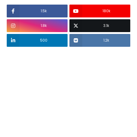
1.5k
180k
1.8k
3.1k
500
1.2k