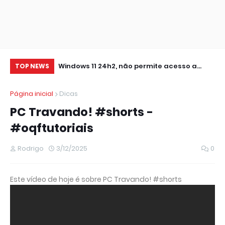
0 IMPRESSORA
Windows 11 24h2, não permite acesso a
At
TOP NEWS
pastas de Rede Local (Erro Estendido) e
Página inicial
Dicas
outros
PC Travando! #shorts -
#oqftutoriais
Rodrigo
3/12/2025
0
Este vídeo de hoje é sobre PC Travando! #shorts