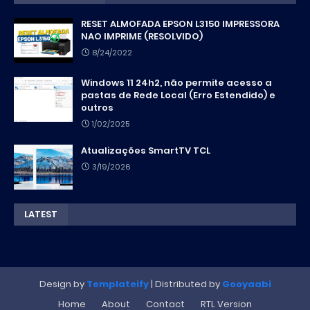
RESET ALMOFADA EPSON L3150 IMPRESSORA
NAO IMPRIME (RESOLVIDO)
8/24/2022
Windows 11 24h2, não permite acesso a
pastas de Rede Local (Erro Estendido) e
outros
1/02/2025
Atualizações SmartTV TCL
3/19/2026
LATEST
Design by
Templateify
| Distributed by
Gooyaabi
Home
About
Contact
RTL Version