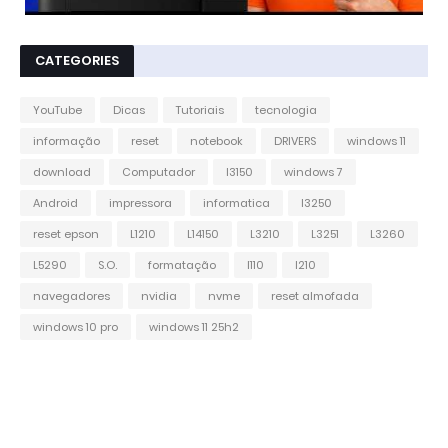
CATEGORIES
YouTube
Dicas
Tutoriais
tecnologia
informação
reset
notebook
DRIVERS
windows 11
download
Computador
l3150
windows 7
Android
impressora
informatica
l3250
reset epson
L1210
L14150
L3210
L3251
L3260
L5290
S.O.
formatação
l110
l210
navegadores
nvidia
nvme
reset almofada
windows 10 pro
windows 11 25h2