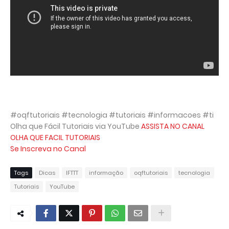
#oqftutoriais #tecnologia #tutoriais #informacoes #ti
Olha que Fácil Tutoriais via YouTube
ASSISTA NO CANAL
OLHA QUE FACIL TUTORIAIS
Se Inscreva no Canal
Tags
Dicas
IFTTT
informação
oqftutoriais
tecnologia
Tutoriais
YouTube