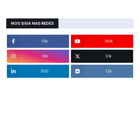
NOS SIGA NAS REDES
1.5k
180k
1.8k
3.1k
500
1.2k