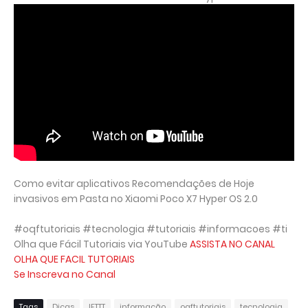
Como evitar aplicativos Recomendações de Hoje
invasivos em Pasta no Xiaomi Poco X7 Hyper OS 2.0
#oqftutoriais #tecnologia #tutoriais #informacoes #ti
Olha que Fácil Tutoriais via YouTube
ASSISTA NO CANAL
OLHA QUE FACIL TUTORIAIS
Se Inscreva no Canal
Tags
Dicas
IFTTT
informação
oqftutoriais
tecnologia