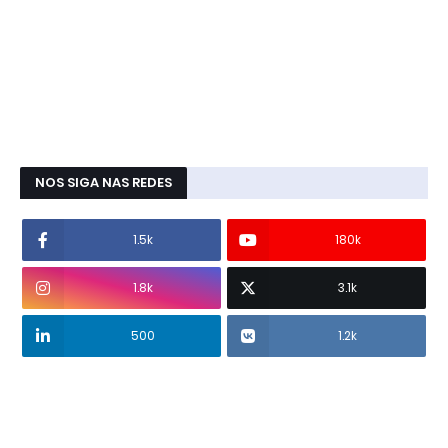
NOS SIGA NAS REDES
1.5k
180k
1.8k
3.1k
500
1.2k