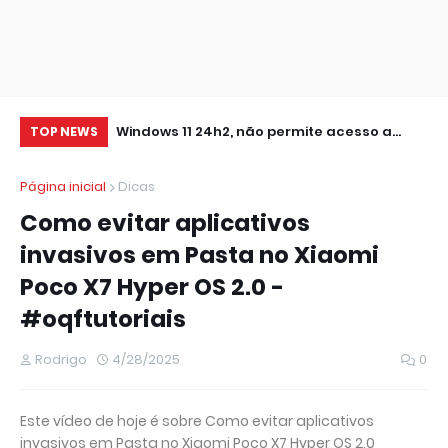
0 IMPRESSORA
Windows 11 24h2, não permite acesso a
At
TOP NEWS
pastas de Rede Local (Erro Estendido) e
Página inicial
Dicas
outros
Como evitar aplicativos
invasivos em Pasta no Xiaomi
Poco X7 Hyper OS 2.0 -
#oqftutoriais
Rodrigo
4/28/2025
0
Este vídeo de hoje é sobre Como evitar aplicativos
invasivos em Pasta no Xiaomi Poco X7 Hyper OS 2.0