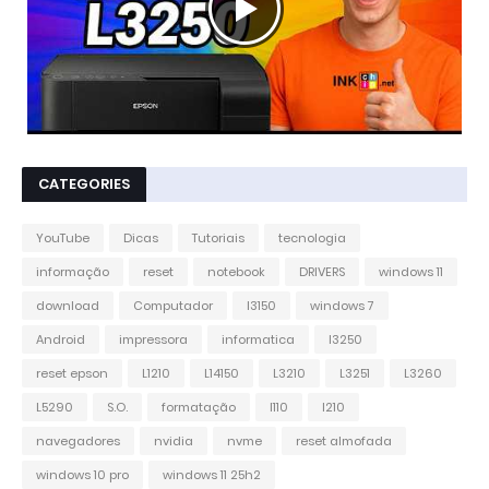
CATEGORIES
YouTube
Dicas
Tutoriais
tecnologia
informação
reset
notebook
DRIVERS
windows 11
download
Computador
l3150
windows 7
Android
impressora
informatica
l3250
reset epson
L1210
L14150
L3210
L3251
L3260
L5290
S.O.
formatação
l110
l210
navegadores
nvidia
nvme
reset almofada
windows 10 pro
windows 11 25h2