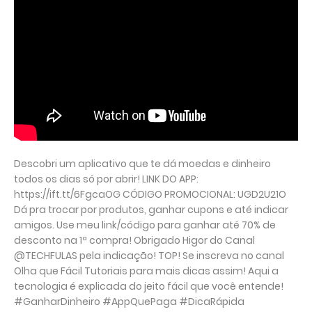
Descobri um aplicativo que te dá moedas e dinheiro
todos os dias só por abrir! LINK DO APP:
https://ift.tt/6FgcaOG CÓDIGO PROMOCIONAL: UGD2U21O
Dá pra trocar por produtos, ganhar cupons e até indicar
amigos. Use meu link/código para ganhar até 70% de
desconto na 1ª compra! Obrigado Higor do Canal
@TECHFULAS pela indicação! TOP! Se inscreva no canal
Olha que Fácil Tutoriais para mais dicas assim! Aqui a
tecnologia é explicada do jeito fácil que você entende!
#GanharDinheiro #AppQuePaga #DicaRápida