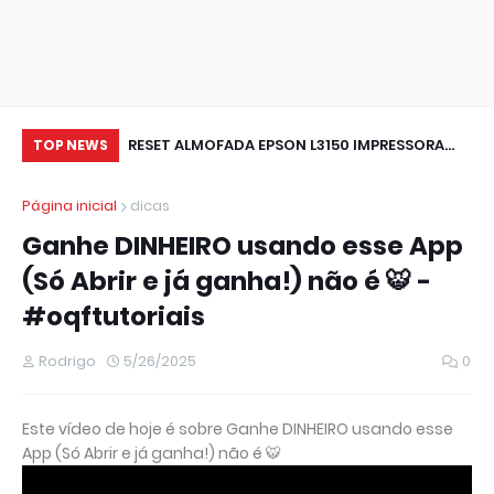
Firmware de Sua
RESET ALMOFADA EPSON L3150 IMPRESSORA
Wi
TOP NEWS
NAO IMPRIME (RESOLVIDO)
pa
Página inicial
dicas
ou
Ganhe DINHEIRO usando esse App
(Só Abrir e já ganha!) não é 🐯 -
#oqftutoriais
Rodrigo
5/26/2025
0
Este vídeo de hoje é sobre Ganhe DINHEIRO usando esse
App (Só Abrir e já ganha!) não é 🐯