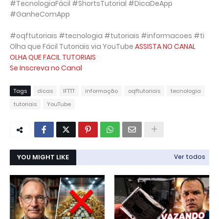
#TecnologiaFácil #ShortsTutorial #DicaDeApp
#GanheComApp
#oqftutoriais #tecnologia #tutoriais #informacoes #ti
Olha que Fácil Tutoriais via YouTube
ASSISTA NO CANAL
OLHA QUE FACIL TUTORIAIS
Se Inscreva no Canal
Tags
dicas
IFTTT
informação
oqftutoriais
tecnologia
tutoriais
YouTube
YOU MIGHT LIKE
Ver todos