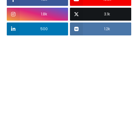
1.8k
3.1k
500
1.2k