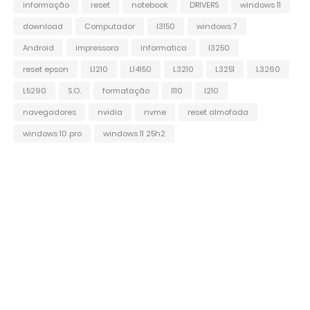
informação
reset
notebook
DRIVERS
windows 11
download
Computador
l3150
windows 7
Android
impressora
informatica
l3250
reset epson
L1210
L14150
L3210
L3251
L3260
L5290
S.O.
formatação
l110
l210
navegadores
nvidia
nvme
reset almofada
windows 10 pro
windows 11 25h2