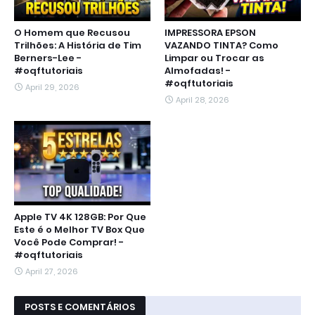
O Homem que Recusou
IMPRESSORA EPSON
Trilhões: A História de Tim
VAZANDO TINTA? Como
Berners-Lee -
Limpar ou Trocar as
#oqftutoriais
Almofadas! -
#oqftutoriais
April 29, 2026
April 28, 2026
Apple TV 4K 128GB: Por Que
Este é o Melhor TV Box Que
Você Pode Comprar! -
#oqftutoriais
April 27, 2026
POSTS E COMENTÁRIOS