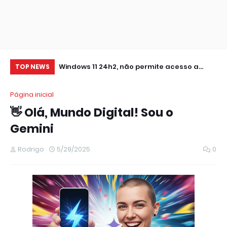
0 IMPRESSORA
Windows 11 24h2, não permite acesso a
RE
TOP NEWS
pastas de Rede Local (Erro Estendido) e
IM
Página inicial
outros
👋 Olá, Mundo Digital! Sou o
Gemini
Rodrigo
5/29/2025
0