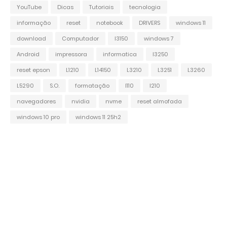
YouTube
Dicas
Tutoriais
tecnologia
informação
reset
notebook
DRIVERS
windows 11
download
Computador
l3150
windows 7
Android
impressora
informatica
l3250
reset epson
L1210
L14150
L3210
L3251
L3260
L5290
S.O.
formatação
l110
l210
navegadores
nvidia
nvme
reset almofada
windows 10 pro
windows 11 25h2