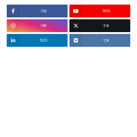
1.5k
180k
1.8k
3.1k
500
1.2k