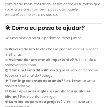
com ainda mais facilidade. Assim como os tutoriais que
você já ama, eu também posso dar aquele
empurrãozinho extra no seu dia.
🛠️ Como eu posso te ajudar?
Dá uma olhada no que podemos fazer juntos:
📝
Precisa de um texto?
Posso criar, revisar, ou sugerir
melhorias.
📧
Vai mandar um e-mail importante?
Eu te ajudo a
escrever direitinho.
📚
Tem um tema difícil?
Deixa que eu explico como se
fosse um tutorial do Rodrigo.
🍽️
Tem ingredientes sobrando?
Bora inventar uma
receita criativa!
💬
Quer aprender inglês, espanhol ou qualquer
idioma?
Pode contar comigo.
🧠
Sem ideias para seu projeto?
Vamos fazer um