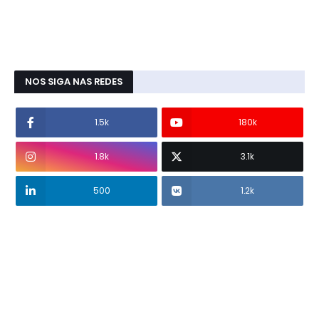
NOS SIGA NAS REDES
1.5k
180k
1.8k
3.1k
500
1.2k