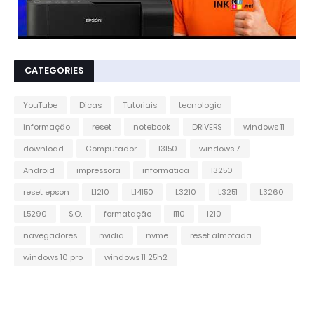
CATEGORIES
YouTube
Dicas
Tutoriais
tecnologia
informação
reset
notebook
DRIVERS
windows 11
download
Computador
l3150
windows 7
Android
impressora
informatica
l3250
reset epson
L1210
L14150
L3210
L3251
L3260
L5290
S.O.
formatação
l110
l210
navegadores
nvidia
nvme
reset almofada
windows 10 pro
windows 11 25h2