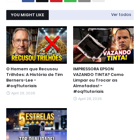
YOU MIGHT LIKE
Ver todos
O Homem que Recusou
IMPRESSORA EPSON
Trilhões: A História de Tim
VAZANDO TINTA? Como
Berners-Lee -
Limpar ou Trocar as
#oqftutoriais
Almofadas! -
#oqftutoriais
April 29, 2026
April 28, 2026