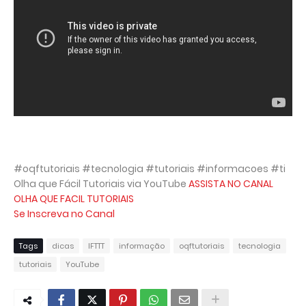
#oqftutoriais #tecnologia #tutoriais #informacoes #ti
Olha que Fácil Tutoriais via YouTube
ASSISTA NO CANAL
OLHA QUE FACIL TUTORIAIS
Se Inscreva no Canal
Tags
dicas
IFTTT
informação
oqftutoriais
tecnologia
tutoriais
YouTube