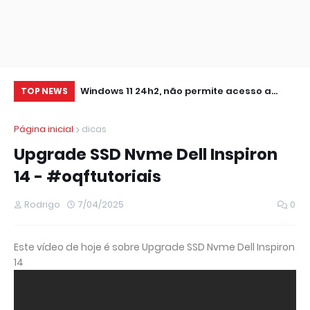
0 IMPRESSORA
Windows 11 24h2, não permite acesso a
RE
TOP NEWS
pastas de Rede Local (Erro Estendido) e
IM
Página inicial
dicas
outros
Upgrade SSD Nvme Dell Inspiron
14 - #oqftutoriais
Rodrigo
7/04/2025
0
Este vídeo de hoje é sobre Upgrade SSD Nvme Dell Inspiron
14