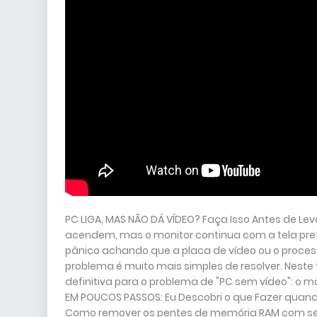
PC LIGA, MAS NÃO DÁ VÍDEO? Faça Isso Antes de Lev
acendem, mas o monitor continua com a tela pre
pânico achando que a placa de vídeo ou o proc
problema é muito mais simples de resolver. Neste 
definitiva para o problema de "PC sem vídeo": o 
EM POUCOS PASSOS: Eu Descobri o que Fazer quand
Como remover os pentes de memória RAM com seg