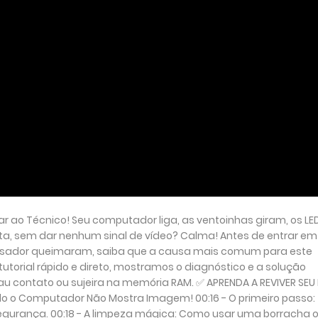
ar ao Técnico! Seu computador liga, as ventoinhas giram, os LE
ta, sem dar nenhum sinal de vídeo? Calma! Antes de entrar em
essador queimaram, saiba que a causa mais comum para este
tutorial rápido e direto, mostramos o diagnóstico e a solução
mau contato ou sujeira na memória RAM. ✅ APRENDA A REVIVER SEU
o o Computador Não Mostra Imagem! 00:16 - O primeiro passo:
urança. 00:18 - A limpeza mágica: Como usar uma borracha 