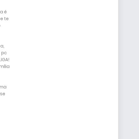
a é
e te
e
a,
 pc
LIGA!
mília
uma
sse