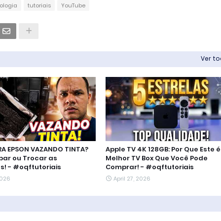
ologia
tutoriais
YouTube
Ver t
RA EPSON VAZANDO TINTA?
Apple TV 4K 128GB: Por Que Este é
ar ou Trocar as
Melhor TV Box Que Você Pode
! - #oqftutoriais
Comprar! - #oqftutoriais
2026
April 27, 2026