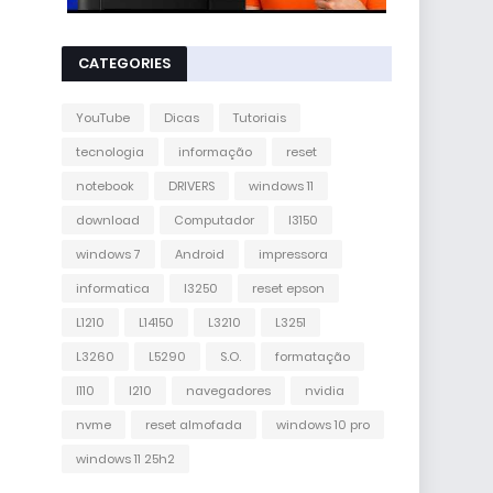
CATEGORIES
YouTube
Dicas
Tutoriais
tecnologia
informação
reset
notebook
DRIVERS
windows 11
download
Computador
l3150
windows 7
Android
impressora
informatica
l3250
reset epson
L1210
L14150
L3210
L3251
L3260
L5290
S.O.
formatação
l110
l210
navegadores
nvidia
nvme
reset almofada
windows 10 pro
windows 11 25h2