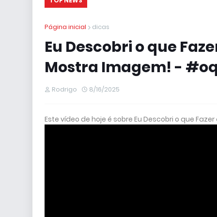
TOP NEWS
Página inicial
dicas
Eu Descobri o que Fa
Mostra Imagem! - #oqf
Rodrigo
8/16/2025
Este vídeo de hoje é sobre Eu Descobri o que Fa