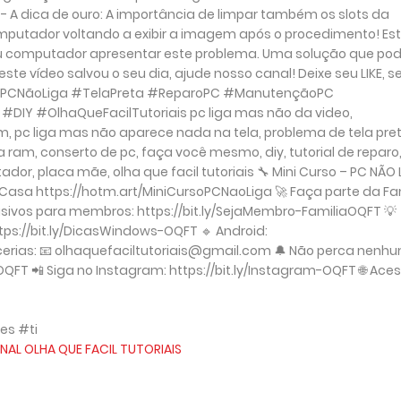
- A dica de ouro: A importância de limpar também os slots da
omputador voltando a exibir a imagem após o procedimento! Est
eu computador apresentar este problema. Uma solução que pod
ste vídeo salvou o seu dia, ajude nosso canal! Deixe seu LIKE, s
o! #PCNãoLiga #TelaPreta #ReparoPC #ManutençãoPC
 #OlhaQueFacilTutoriais pc liga mas não da video,
, pc liga mas não aparece nada na tela, problema de tela pret
m, conserto de pc, faça você mesmo, diy, tutorial de reparo,
r, placa mãe, olha que facil tutoriais 🔧 Mini Curso – PC NÃO 
Casa https://hotm.art/MiniCursoPCNaoLiga 🚀 Faça parte da Fa
clusivos para membros: https://bit.ly/SejaMembro-FamiliaOQFT 💡
ttps://bit.ly/DicasWindows-OQFT 🔹 Android:
rcerias: 📧 olhaquefaciltutoriais@gmail.com 🔔 Não perca nenh
-OQFT 📲 Siga no Instagram: https://bit.ly/Instagram-OQFT 🌐 Ace
es #ti
NAL OLHA QUE FACIL TUTORIAIS