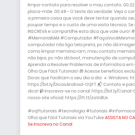
limpa-contato para resolver o mau contato. 00:22 
placa-mãe. 00:48 - O teste da verdade: Veja o c
a primeira coisa que você deve tentar quando s
poupar tempo e o custo de uma visita técnica. Se e
INSCREVA e compartilhe esta dica que vale our
#MemoriaRAM #Computador #FaçaVocêMesmo #DIY
computador não liga tela preta, pc não dá imagem
como limpar memória ram, mau contato memória ra
não bipa, pc não dá boot, manutenção de computado
Aprenda a Resolver Problemas de Informática em 
Olha Que Fácil Tutoriais! 🎁 Acesse benefícios ex
Dicas que facilitam o seu dia a dia: 🔹 Windows: h
https://bit.ly/DicasAndroid-OQFT 📬 Contato e pa
dica! 📹 Inscreva-se no canal: https://bit.ly/Canal
nosso site oficial: https://ift.tt/zaVdlUx
#oqftutoriais #tecnologia #tutoriais #informaco
Olha que Fácil Tutoriais via YouTube
ASSISTA NO CA
Se Inscreva no Canal