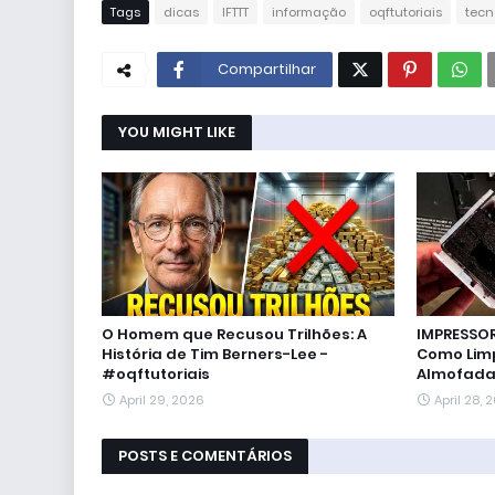
Tags
dicas
IFTTT
informação
oqftutoriais
tecn
Compartilhar
YOU MIGHT LIKE
O Homem que Recusou Trilhões: A
IMPRESSO
História de Tim Berners-Lee -
Como Limp
#oqftutoriais
Almofadas
April 29, 2026
April 28, 
POSTS E COMENTÁRIOS