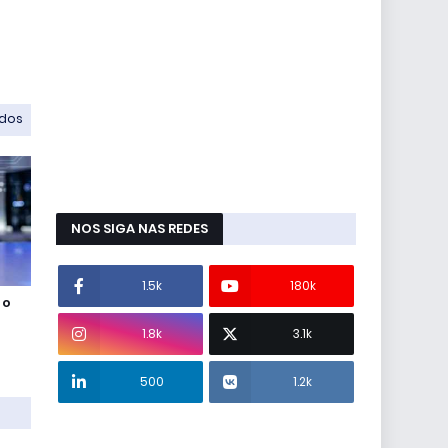
odos
NOS SIGA NAS REDES
1.5k
180k
 o
1.8k
3.1k
500
1.2k