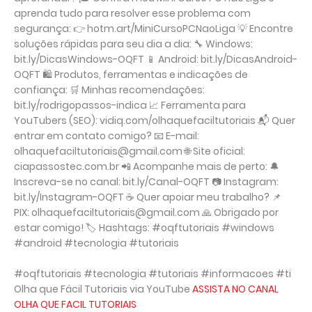
aprenda tudo para resolver esse problema com
segurança: 👉 hotm.art/MiniCursoPCNaoLiga 💡 Encontre
soluções rápidas para seu dia a dia: 🔧 Windows:
bit.ly/DicasWindows-OQFT 📱 Android: bit.ly/DicasAndroid-
OQFT 🛍 Produtos, ferramentas e indicações de
confiança: 🛒 Minhas recomendações:
bit.ly/rodrigopassos-indica 📈 Ferramenta para
YouTubers (SEO): vidiq.com/olhaquefaciltutoriais 📬 Quer
entrar em contato comigo? 📧 E-mail:
olhaquefaciltutoriais@gmail.com 🌐 Site oficial:
ciapassostec.com.br 📲 Acompanhe mais de perto: 🔔
Inscreva-se no canal: bit.ly/Canal-OQFT 📷 Instagram:
bit.ly/Instagram-OQFT ☕ Quer apoiar meu trabalho? 📌
PIX: olhaquefaciltutoriais@gmail.com 🙏 Obrigado por
estar comigo! 🏷 Hashtags: #oqftutoriais #windows
#android #tecnologia #tutoriais
#oqftutoriais #tecnologia #tutoriais #informacoes #ti
Olha que Fácil Tutoriais via YouTube
ASSISTA NO CANAL
OLHA QUE FACIL TUTORIAIS