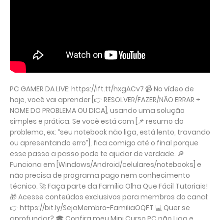
PC GAMER DA LIVE: https://ift.tt/hxgACv7 📹 No vídeo de
hoje, você vai aprender [👉 RESOLVER/FAZER/NÃO ERRAR +
NOME DO PROBLEMA OU DICA], usando uma solução
simples e prática. Se você está com [📌 resumo do
problema, ex: “seu notebook não liga, está lento, travando
ou apresentando erro”], fica comigo até o final porque
esse passo a passo pode te ajudar de verdade. 🔎
Funciona em [Windows/Android/celulares/notebooks] e
não precisa de programa pago nem conhecimento
técnico. 🚀 Faça parte da Família Olha Que Fácil Tutoriais!
🎁 Acesse conteúdos exclusivos para membros do canal:
👉 https://bit.ly/SejaMembro-FamiliaOQFT 💻 Quer se
aprofundar? 🎓 Confira meu Mini Curso PC não Liga e