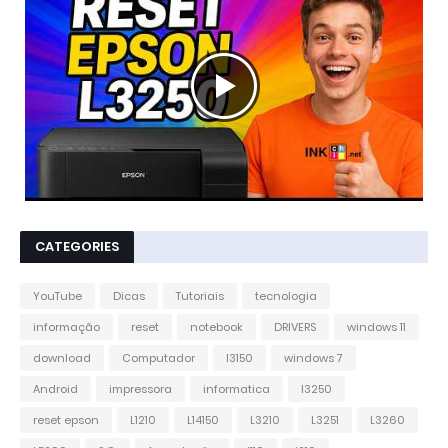
CATEGORIES
YouTube
Dicas
Tutoriais
tecnologia
informação
reset
notebook
DRIVERS
windows 11
download
Computador
l3150
windows 7
Android
impressora
informatica
l3250
reset epson
L1210
L14150
L3210
L3251
L3260