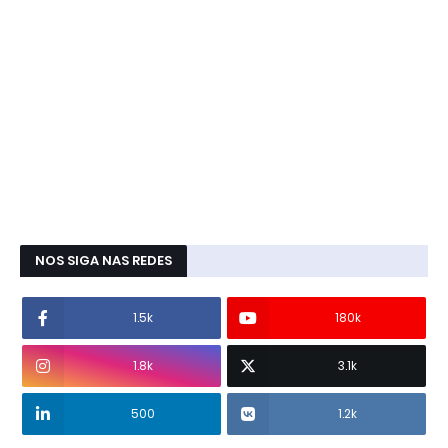
NOS SIGA NAS REDES
1.5k
180k
1.8k
3.1k
500
1.2k