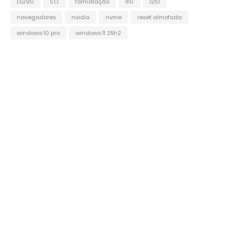
L5290
S.O.
formatação
l110
l210
navegadores
nvidia
nvme
reset almofada
windows 10 pro
windows 11 25h2