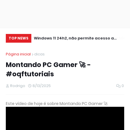
RESET ALMOFADA EPSON L355 L210 L110 L300
Windows 11 24h2, não permite acesso a
At
TOP NEWS
IMPRESSORA NAO IMPRIME
pastas de Rede Local (Erro Estendido) e
Página inicial
dicas
outros
Montando PC Gamer 🚀 -
#oqftutoriais
Rodrigo
8/13/2025
0
Este vídeo de hoje é sobre Montando PC Gamer 🚀