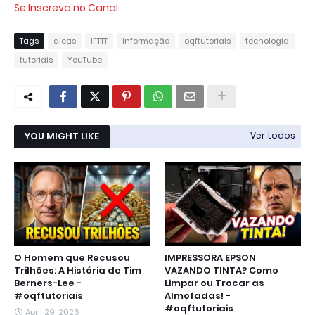
Se Inscreva no Canal
Tags
dicas
IFTTT
informação
oqftutoriais
tecnologia
tutoriais
YouTube
YOU MIGHT LIKE
Ver todos
O Homem que Recusou
IMPRESSORA EPSON
Trilhões: A História de Tim
VAZANDO TINTA? Como
Berners-Lee -
Limpar ou Trocar as
#oqftutoriais
Almofadas! -
#oqftutoriais
April 29, 2026