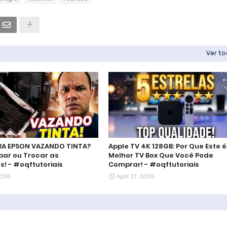
Ver t
RA EPSON VAZANDO TINTA?
Apple TV 4K 128GB: Por Que Este é
ar ou Trocar as
Melhor TV Box Que Você Pode
! - #oqftutoriais
Comprar! - #oqftutoriais
2026
April 27, 2026