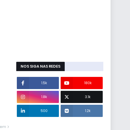
NOS SIGA NAS REDES
1.5k
180k
1.8k
3.1k
500
1.2k
gem