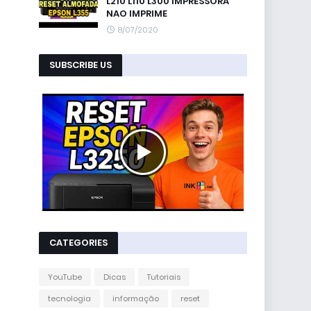
L210 L110 L300 IMPRESSORA
NAO IMPRIME
8/07/2020
SUBSCRIBE US
CATEGORIES
YouTube
Dicas
Tutoriais
tecnologia
informação
reset