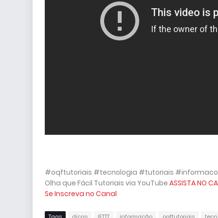
#oqftutoriais #tecnologia #tutoriais #informaco
Olha que Fácil Tutoriais via YouTube
ASSISTA NO CA
Se Inscreva no Canal
Tags
dicas
IFTTT
informação
oqftutoriais
tecn