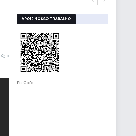
RESET ALMOFA
APOIE NOSSO TRABALHO
0
Pix Cafe