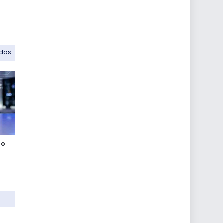
odos
 o