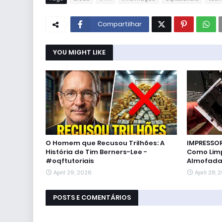
Compartilhar
YOU MIGHT LIKE
O Homem que Recusou Trilhões: A
IMPRESSO
História de Tim Berners-Lee -
Como Limp
#oqftutoriais
Almofadas
April 29, 2026
April 28, 
POSTS E COMENTÁRIOS