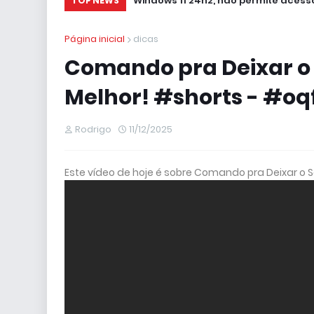
Windows 11 24h2, não permite acesso
TOP NEWS
Página inicial
dicas
Comando pra Deixar o
Melhor! #shorts - #oqf
Rodrigo
11/12/2025
Este vídeo de hoje é sobre Comando pra Deixar o 