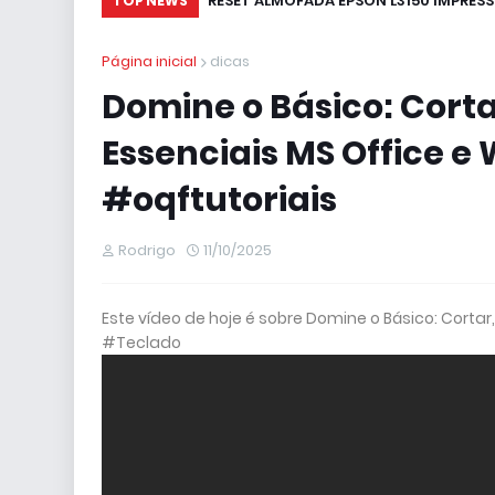
RESET ALMOFADA EPSON L3150 IMPRESS
TOP NEWS
Página inicial
dicas
Domine o Básico: Cortar
Essenciais MS Office e
#oqftutoriais
Rodrigo
11/10/2025
Este vídeo de hoje é sobre Domine o Básico: Cortar,
#Teclado