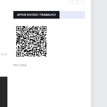
Windows 11 2
APOIE NOSSO TRABALHO
0
Pix Cafe