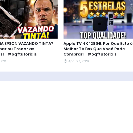
RA EPSON VAZANDO TINTA?
Apple TV 4K 128GB: Por Que Este é
ar ou Trocar as
Melhor TV Box Que Você Pode
! - #oqftutoriais
Comprar! - #oqftutoriais
2026
April 27, 2026