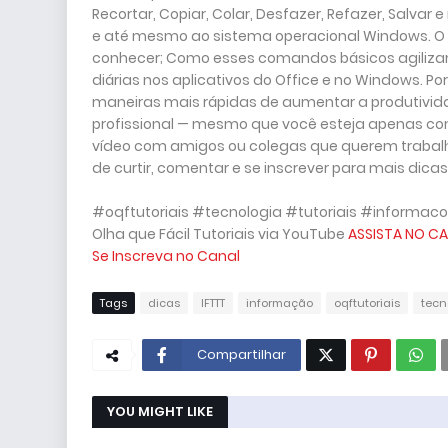
Recortar, Copiar, Colar, Desfazer, Refazer, Salvar 
e até mesmo ao sistema operacional Windows. O 
conhecer; Como esses comandos básicos agilizam
diárias nos aplicativos do Office e no Windows. 
maneiras mais rápidas de aumentar a produtivid
profissional — mesmo que você esteja apenas com
vídeo com amigos ou colegas que querem trabalh
de curtir, comentar e se inscrever para mais dicas
#oqftutoriais #tecnologia #tutoriais #informaco
Olha que Fácil Tutoriais via YouTube
ASSISTA NO CA
Se Inscreva no Canal
Tags
dicas
IFTTT
informação
oqftutoriais
tecn
Compartilhar
YOU MIGHT LIKE