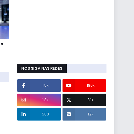
 o
NOS SIGA NAS REDES
1.5k
180k
1.8k
3.1k
500
1.2k