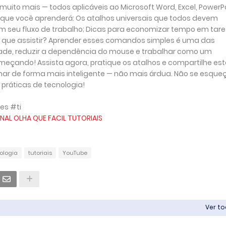
e muito mais — todos aplicáveis ao Microsoft Word, Excel, PowerP
que você aprenderá: Os atalhos universais que todos devem
 seu fluxo de trabalho; Dicas para economizar tempo em tar
Por que assistir? Aprender esses comandos simples é uma das
ade, reduzir a dependência do mouse e trabalhar como um
eçando! Assista agora, pratique os atalhos e compartilhe est
ar de forma mais inteligente — não mais árdua. Não se esque
 práticas de tecnologia!
es #ti
NAL OLHA QUE FACIL TUTORIAIS
ologia
tutoriais
YouTube
Ver t