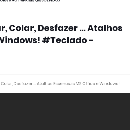
ORA NAO IMPRIME (RESOLVIDO)
, Colar, Desfazer ... Atalhos
 Windows! #Teclado -
 Colar, Desfazer ... Atalhos Essenciais MS Office e Windows!