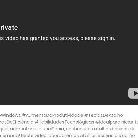
DoWindows #AumentoDaProdutividade #TeclasDeAtalho
asDeEficiência #HabilidadesTecnológicas #Idealparainiciant
 quer aumentar sua eficiência, conhecer os atalhos básicos de
 semana! Neste vídeo, abordaremos atalhos essenciais como