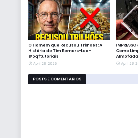
O Homem que Recusou Trilhões: A
IMPRESSO
História de Tim Berners-Lee -
Como Limp
#oqftutoriais
Almofadas
April 29, 2026
April 28, 
POSTS E COMENTÁRIOS